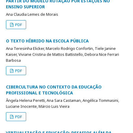
PARTIR DO MODELO ROTAÇÃO POR ESTAÇÕES NO
ENSINO SUPERIOR
Ana Claudia Lemes de Morais
PDF
O TEXTO HÍBRIDO NA ESCOLA PÚBLICA
Ana Teresinha Elicker, Marcelo Rodrigo Confortin, Tiele Janine
Kaiser, Viviane Cristina de Mattos Battistello, Debora Nice Ferrari
Barbosa
PDF
CIBERCULTURA NO CONTEXTO DA EDUCAÇÃO
PROFISSIONAL E TECNOLÓGICA
Ângela Helena Peretti, Ana Sara Castaman, Angélica Tommasini,
Luciane Inocente, Márcio Luis Vieira
PDF
VIRTUALIZAÇÃO E EDUCAÇÃO: DESAFIOS ALÉM DA