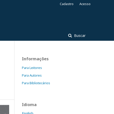
Cadastro
Acesso
Buscar
Informações
Para Leitores
Para Autores
Para Bibliotecários
Idioma
English