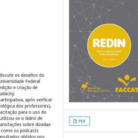
discutir os desafios do
niversidade Federal
edição e criação de
udacity.
icipativa, após verificar
ológica dos professores),
acitação para o uso do
ilizou-se o diário de
PDF
 anotações sobre dúvidas
em como os podcasts
resultados obtidos nos