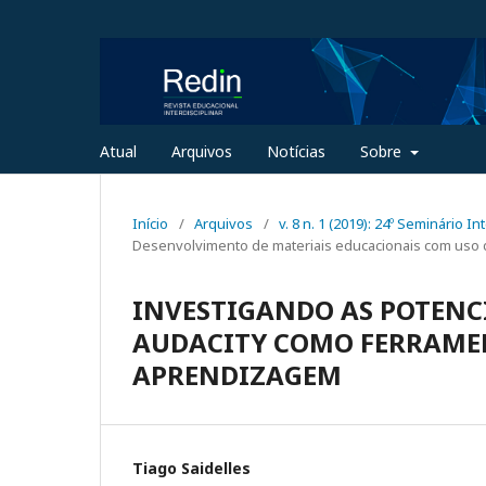
Atual
Arquivos
Notícias
Sobre
Início
/
Arquivos
/
v. 8 n. 1 (2019): 24º Seminário 
Desenvolvimento de materiais educacionais com uso 
INVESTIGANDO AS POTENC
AUDACITY COMO FERRAMEN
APRENDIZAGEM
Tiago Saidelles