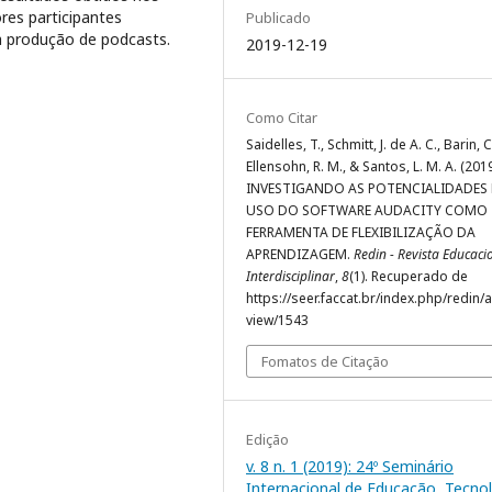
res participantes
Publicado
a produção de podcasts.
2019-12-19
Como Citar
Saidelles, T., Schmitt, J. de A. C., Barin, C.
Ellensohn, R. M., & Santos, L. M. A. (2019
INVESTIGANDO AS POTENCIALIDADES
USO DO SOFTWARE AUDACITY COMO
FERRAMENTA DE FLEXIBILIZAÇÃO DA
APRENDIZAGEM.
Redin - Revista Educaci
Interdisciplinar
,
8
(1). Recuperado de
https://seer.faccat.br/index.php/redin/ar
view/1543
Fomatos de Citação
Edição
v. 8 n. 1 (2019): 24º Seminário
Internacional de Educação, Tecno