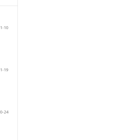
1-10
1-19
0-24
R