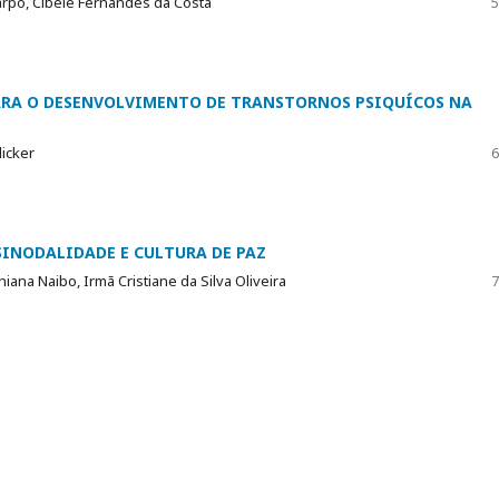
arpo, Cibele Fernandes da Costa
5
ARA O DESENVOLVIMENTO DE TRANSTORNOS PSIQUÍCOS NA
licker
6
INODALIDADE E CULTURA DE PAZ
iana Naibo, Irmã Cristiane da Silva Oliveira
7