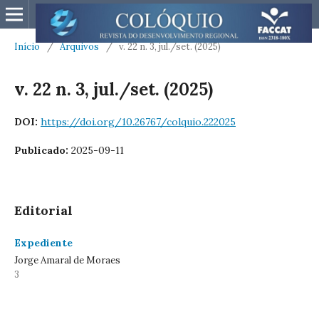
Início
/
Arquivos
/
v. 22 n. 3, jul./set. (2025)
v. 22 n. 3, jul./set. (2025)
DOI:
https://doi.org/10.26767/colquio.222025
Publicado:
2025-09-11
Editorial
Expediente
Jorge Amaral de Moraes
3