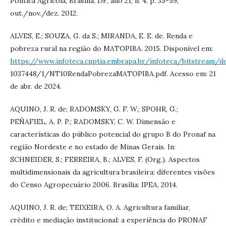
Política Agrícola, Brasília, DF, ano 21, n. 4, p. 35-59,
out./nov./dez. 2012.
ALVES, E.; SOUZA, G. da S.; MIRANDA, E. E. de. Renda e
pobreza rural na região do MATOPIBA. 2015. Disponível em:
https://www.infoteca.cnptia.embrapa.br/infoteca/bitstream/d
1037448/1/NT10RendaPobrezaMATOPIBA.pdf. Acesso em: 21
de abr. de 2024.
AQUINO, J. R. de; RADOMSKY, G. F. W.; SPOHR, G.;
PEÑAFIEL, A. P. P.; RADOMSKY, C. W. Dimensão e
características do público potencial do grupo B do Pronaf na
região Nordeste e no estado de Minas Gerais. In:
SCHNEIDER, S.; FERREIRA, B.; ALVES, F. (Org.). Aspectos
multidimensionais da agricultura brasileira: diferentes visões
do Censo Agropecuário 2006. Brasília: IPEA, 2014.
AQUINO, J. R. de; TEIXEIRA, O. A. Agricultura familiar,
crédito e mediação institucional: a experiência do PRONAF