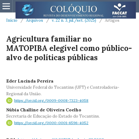
Início
/
Arquivos
/
v. 22 n. 3, jul./set. (2025)
/
Artigos
Agricultura familiar no
MATOPIBA elegível como público-
alvo de políticas públicas
Eder Lucinda Pereira
Universidade Federal do Tocantins (UFT) e Controladoria-
Regional da União.
https://orcid.org/0009-0008-7323-4058
Núbia Challine de Oliveira Coelho
Secretaria de Educação do Estado do Tocantins.
https://orcid.org/0000-0001-6596-4052