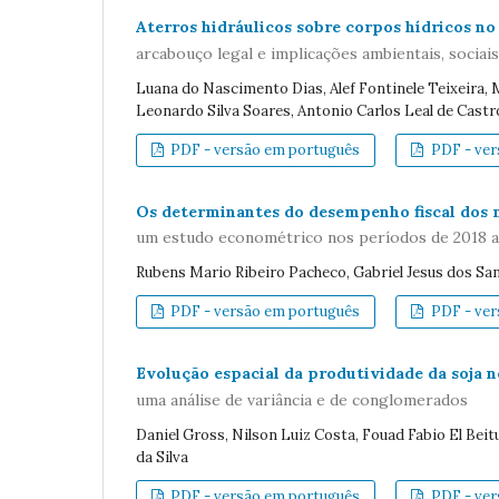
Aterros hidráulicos sobre corpos hídricos no 
arcabouço legal e implicações ambientais, sociai
Luana do Nascimento Dias, Alef Fontinele Teixeira,
Leonardo Silva Soares, Antonio Carlos Leal de Castr
PDF - versão em português
PDF - vers
Os determinantes do desempenho fiscal dos 
um estudo econométrico nos períodos de 2018 a
Rubens Mario Ribeiro Pacheco, Gabriel Jesus dos Sa
PDF - versão em português
PDF - vers
Evolução espacial da produtividade da soja n
uma análise de variância e de conglomerados
Daniel Gross, Nilson Luiz Costa, Fouad Fabio El Be
da Silva
PDF - versão em português
PDF - vers