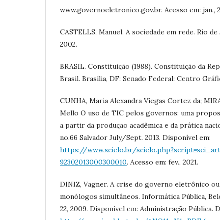
www.governoeletronico.gov.br. Acesso em: jan., 2
CASTELLS, Manuel. A sociedade em rede. Rio de J
2002.
BRASIL. Constituição (1988). Constituição da Rep
Brasil. Brasília, DF: Senado Federal: Centro Gráfi
CUNHA, Maria Alexandra Viegas Cortez da; MIR
Mello O uso de TIC pelos governos: uma propos
a partir da produção acadêmica e da prática nacio
no.66 Salvador July/Sept. 2013. Disponível em:
https://www.scielo.br/scielo.php?script=sci_ar
92302013000300010
. Acesso em: fev., 2021.
DINIZ, Vagner. A crise do governo eletrônico ou
monólogos simultâneos. Informática Pública, Belo 
22, 2009. Disponível em: Administração Pública. 