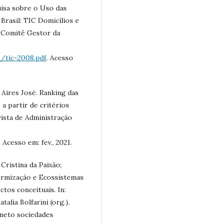
uisa sobre o Uso das
rasil: TIC Domicílios e
: Comitê Gestor da
/tic-2008.pdf
. Acesso
ires José. Ranking das
 a partir de critérios
vista de Administração
. Acesso em: fev., 2021.
ristina da Paixão;
ormização e Ecossistemas
tos conceituais. In:
lia Bolfarini (org.).
meto sociedades