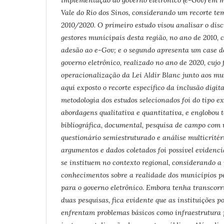
implementação do governo eletrônico (e-Gov) em m
Vale do Rio dos Sinos, considerando um recorte t
2010/2020. O primeiro estudo visou analisar o dis
gestores municipais desta região, no ano de 2010, cu
adesão ao e-Gov; e o segundo apresenta um case 
governo eletrônico, realizado no ano de 2020, cujo
operacionalização da Lei Aldir Blanc junto aos mu
aqui exposto o recorte específico da inclusão digit
metodologia dos estudos selecionados foi do tipo e
abordagens qualitativa e quantitativa, e englobou 
bibliográfica, documental, pesquisa de campo com u
questionário semiestruturado e análise multicritér
argumentos e dados coletados foi possível evidenc
se instituem no contexto regional, considerando a
conhecimentos sobre a realidade dos municípios p
para o governo eletrônico. Embora tenha transcor
duas pesquisas, fica evidente que as instituições 
enfrentam problemas básicos como infraestrutura 