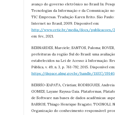
avanço do governo eletrônico no Brasil In: Pesq
Tecnologias da Informação e da Comunicação no B
TIC Empresas. Tradução Karen Brito. São Paulo
Internet no Brasil, 2009. Disponível em:
http://www.cetic.br/media/docs/publicacoes/2
em: fev., 2021.
BERNARDES, Marciele; SANTOS, Paloma; ROVER, A
prefeituras da região Sul do Brasil: uma avaliação
estabelecidos na Lei de Acesso à Informação. Re
Pública, v. 49, n. 3, p. 761-792, 2015. Disponível em:
https://dspace.almg.gov.br/handle/11037/19140
BERRÍO-ZAPATA, Cristian; RODRIGUES, Andreia C
GOMES, Layane Rayssa Gaia. Plataformas, Plataf
de Software nas bases de dados acadêmicas: aspec
BARROS, Thiago Henrique Bragato; TOGNOLI, Nata
Organização do conhecimento responsável: pro