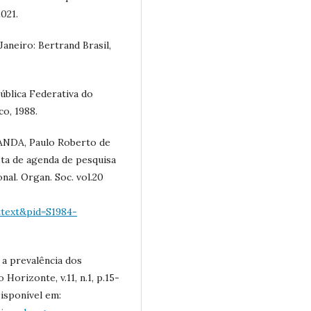
021.
aneiro: Bertrand Brasil,
ública Federativa do
co, 1988.
ANDA, Paulo Roberto de
ta de agenda de pesquisa
nal. Organ. Soc. vol.20
ttext&pid=S1984-
 a prevalência dos
Horizonte, v.11, n.1, p.15-
Disponível em: