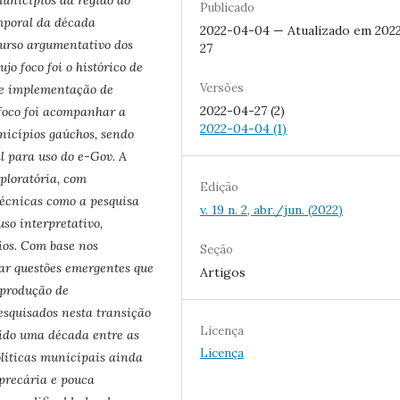
unicípios da região do
Publicado
emporal da década
2022-04-04 — Atualizado em 202
curso argumentativo dos
27
jo foco foi o histórico de
Versões
de implementação de
2022-04-27 (2)
 foco foi acompanhar a
2022-04-04 (1)
nicípios gaúchos, sendo
al para uso do e-Gov. A
xploratória, com
Edição
técnicas como a pesquisa
v. 19 n. 2, abr./jun. (2022)
so interpretativo,
ios. Com base nos
Seção
iar questões emergentes que
Artigos
 produção de
esquisados nesta transição
Licença
rido uma década entre as
Licença
políticas municipais ainda
precária e pouca