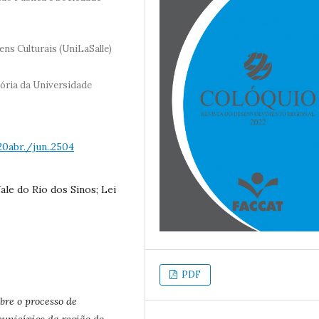
s Culturais (UniLaSalle)
ria da Universidade
20abr./jun..2504
ale do Rio dos Sinos; Lei
PDF
obre o processo de