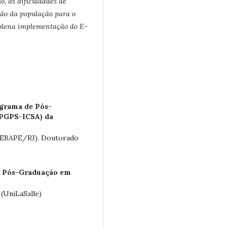
o, as dificuldades de
ção da população para o
 plena implementação do E-
ograma de Pós-
PPGPS-ICSA) da
V EBAPE/RJ). Doutorado
 Pós-Graduação em
 (UniLaSalle)