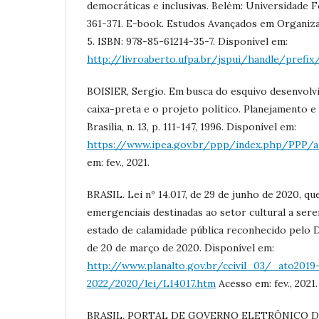
democráticas e inclusivas. Belém: Universidade Fe
361-371. E-book. Estudos Avançados em Organiz
5. ISBN: 978-85-61214-35-7. Disponível em:
http://livroaberto.ufpa.br/jspui/handle/prefix
BOISIER, Sergio. Em busca do esquivo desenvolvi
caixa-preta e o projeto político. Planejamento e 
Brasília, n. 13, p. 111-147, 1996. Disponível em:
https://www.ipea.gov.br/ppp/index.php/PPP/a
em: fev., 2021.
BRASIL. Lei nº 14.017, de 29 de junho de 2020, q
emergenciais destinadas ao setor cultural a ser
estado de calamidade pública reconhecido pelo D
de 20 de março de 2020. Disponível em:
http://www.planalto.gov.br/ccivil_03/_ato2019
2022/2020/lei/L14017.htm
Acesso em: fev., 2021.
BRASIL. PORTAL DE GOVERNO ELETRÔNICO DO 