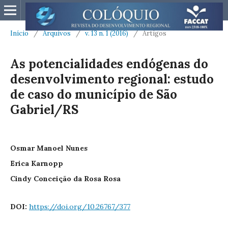
Início
/
Arquivos
/
v. 13 n. 1 (2016)
/
Artigos
As potencialidades endógenas do
desenvolvimento regional: estudo
de caso do município de São
Gabriel/RS
Osmar Manoel Nunes
Erica Karnopp
Cindy Conceição da Rosa Rosa
DOI:
https://doi.org/10.26767/377