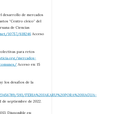
el desarrollo de mercados
astos “Centro cívico” del
eruana de Ciencias
e.net/10757/618246
Acceso
lectivas para retos
sticia.org/mercados-
-comunes/
Acceso en: 15
: los desafios de la
dle/123456789/593/FERIA%20JAKARU%20PORA%20HAGUA-
1 de septiembre de 2022.
013. Disponible en: