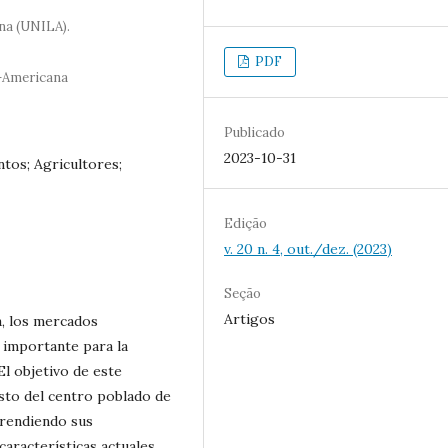
na (UNILA).
PDF
o-Americana
Publicado
2023-10-31
tos; Agricultores;
Edição
v. 20 n. 4, out./dez. (2023)
Seção
Artigos
a, los mercados
 importante para la
El objetivo de este
asto del centro poblado de
prendiendo sus
características actuales,