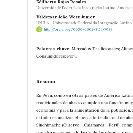
Edilberto Rojas Rosales
Universidade Federal da Integração Latino-America
Valdemar João Wesz Junior
UNILA - Universidade Federal da Integração Latin
http://orcid.org/0000-0002-8154-7088
Palavras-chave:
Mercados Tradicionales; Alimen
Consumidores; Perú.
Resumo
En Peru, como en otros países de América Latin
tradicionales de abasto cumplen una función muy
economía y para la alimentación de la población. 
estudio es analizar el mercado tradicional de ab
Sinchimache (Cutervo - Cajamarca - Perú), com
transformaciones a lo largo de las décadas y sus 