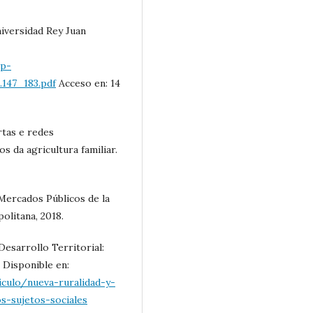
niversidad Rey Juan
wp-
147_183.pdf
Acceso en: 14
rtas e redes
s da agricultura familiar.
Mercados Públicos de la
litana, 2018.
esarrollo Territorial:
 Disponible en:
iculo/nueva-ruralidad-y-
os-sujetos-sociales