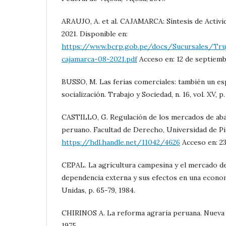
ARAUJO, A. et al. CAJAMARCA: Síntesis de Activ
2021. Disponible en:
https://www.bcrp.gob.pe/docs/Sucursales/Truji
cajamarca-08-2021.pdf
Acceso en: 12 de septiemb
BUSSO, M. Las ferias comerciales: también un es
socialización. Trabajo y Sociedad, n. 16, vol. XV, p.
CASTILLO, G. Regulación de los mercados de aba
peruano. Facultad de Derecho, Universidad de Piu
https://hdl.handle.net/11042/4626
Acceso en: 23
CEPAL. La agricultura campesina y el mercado de
dependencia externa y sus efectos en una econom
Unidas, p. 65-79, 1984.
CHIRINOS A. La reforma agraria peruana. Nueva So
1975.