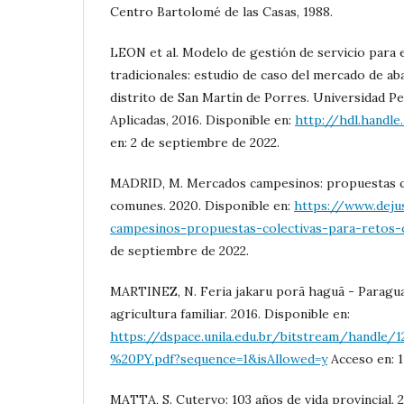
Centro Bartolomé de las Casas, 1988.
LEON et al. Modelo de gestión de servicio para 
tradicionales: estudio de caso del mercado de ab
distrito de San Martín de Porres. Universidad P
Aplicadas, 2016. Disponible en:
http://hdl.handl
en: 2 de septiembre de 2022.
MADRID, M. Mercados campesinos: propuestas co
comunes. 2020. Disponible en:
https://www.deju
campesinos-propuestas-colectivas-para-retos
de septiembre de 2022.
MARTINEZ, N. Feria jakaru porã haguã - Paraguay
agricultura familiar. 2016. Disponible en:
https://dspace.unila.edu.br/bitstream/han
%20PY.pdf?sequence=1&isAllowed=y
Acceso en: 1
MATTA, S. Cutervo: 103 años de vida provincial. 2