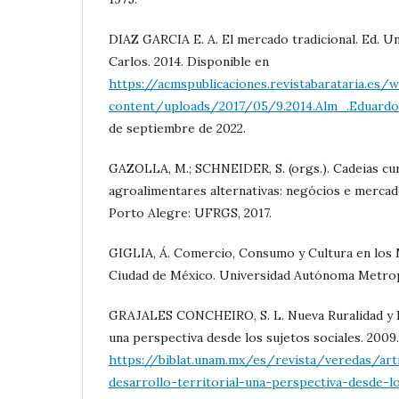
DIAZ GARCIA E. A. El mercado tradicional. Ed. U
Carlos. 2014. Disponible en
https://acmspublicaciones.revistabarataria.es/
content/uploads/2017/05/9.2014.Alm_.Eduardo.
de septiembre de 2022.
GAZOLLA, M.; SCHNEIDER, S. (orgs.). Cadeias cu
agroalimentares alternativas: negócios e mercado
Porto Alegre: UFRGS, 2017.
GIGLIA, Á. Comercio, Consumo y Cultura en los 
Ciudad de México. Universidad Autónoma Metropo
GRAJALES CONCHEIRO, S. L. Nueva Ruralidad y D
una perspectiva desde los sujetos sociales. 2009.
https://biblat.unam.mx/es/revista/veredas/art
desarrollo-territorial-una-perspectiva-desde-l