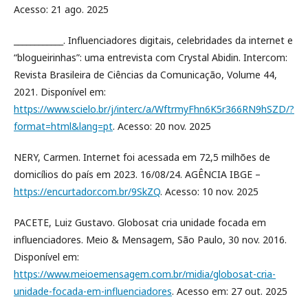
Acesso: 21 ago. 2025
____________. Influenciadores digitais, celebridades da internet e
“blogueirinhas”: uma entrevista com Crystal Abidin. Intercom:
Revista Brasileira de Ciências da Comunicação, Volume 44,
2021. Disponível em:
https://www.scielo.br/j/interc/a/WftrmyFhn6K5r366RN9hSZD/?
format=html&lang=pt
. Acesso: 20 nov. 2025
NERY, Carmen. Internet foi acessada em 72,5 milhões de
domicílios do país em 2023. 16/08/24. AGÊNCIA IBGE –
https://encurtador.com.br/9SkZQ
. Acesso: 10 nov. 2025
PACETE, Luiz Gustavo. Globosat cria unidade focada em
influenciadores. Meio & Mensagem, São Paulo, 30 nov. 2016.
Disponível em:
https://www.meioemensagem.com.br/midia/globosat-cria-
unidade-focada-em-influenciadores
. Acesso em: 27 out. 2025