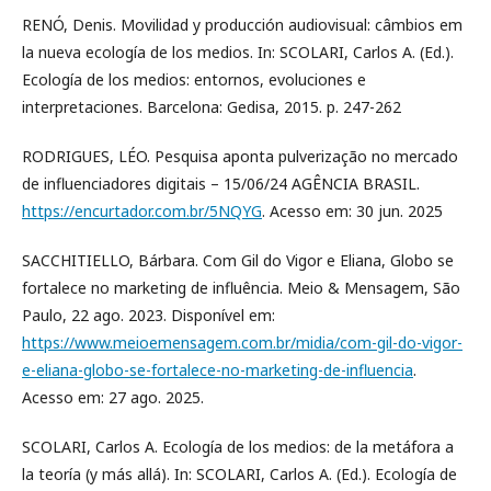
RENÓ, Denis. Movilidad y producción audiovisual: câmbios em
la nueva ecología de los medios. In: SCOLARI, Carlos A. (Ed.).
Ecología de los medios: entornos, evoluciones e
interpretaciones. Barcelona: Gedisa, 2015. p. 247-262
RODRIGUES, LÉO. Pesquisa aponta pulverização no mercado
de influenciadores digitais – 15/06/24 AGÊNCIA BRASIL.
https://encurtador.com.br/5NQYG
. Acesso em: 30 jun. 2025
SACCHITIELLO, Bárbara. Com Gil do Vigor e Eliana, Globo se
fortalece no marketing de influência. Meio & Mensagem, São
Paulo, 22 ago. 2023. Disponível em:
https://www.meioemensagem.com.br/midia/com-gil-do-vigor-
e-eliana-globo-se-fortalece-no-marketing-de-influencia
.
Acesso em: 27 ago. 2025.
SCOLARI, Carlos A. Ecología de los medios: de la metáfora a
la teoría (y más allá). In: SCOLARI, Carlos A. (Ed.). Ecología de