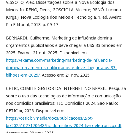
VISSOTO, Alex. Dissertações sobre a Nova Ecologia dos
Meios. In: RENÓ, Denis; GOSCIOLA, Vicente; RENÓ, Luciana
(Orgs.). Nova Ecologia dos Meios e Tecnologia. 1. ed. Aveiro:
Ria Editorial, 2018. p. 09-17
BERNARDI, Guilherme. Marketing de influência domina
orçamentos publicitários e deve chegar a US$ 33 bilhões em
2025. Exame, 21 out. 2025. Disponível em:
https://exame.com/marketing/marketing-de-influencia-
domina-orcamentos-publicitarios-e-deve-chegar-a-us-33-
bilhoes-em-2025/
. Acesso em: 21 nov. 2025.
CETIC, COMITÊ GESTOR DA INTERNET NO BRASIL. Pesquisa
sobre o uso das tecnologias de informação e comunicação
nos domicílios brasileiros: TIC Domicílios 2024. São Paulo:
CETIC.br, 2025. Disponível em:
https://cetic.br/media/docs/publicacoes/2/pt-
br/20251027170648/tic_domicilios_2024_livro_eletronico.pdf
.
Acesso em: 20 nov. 2025.