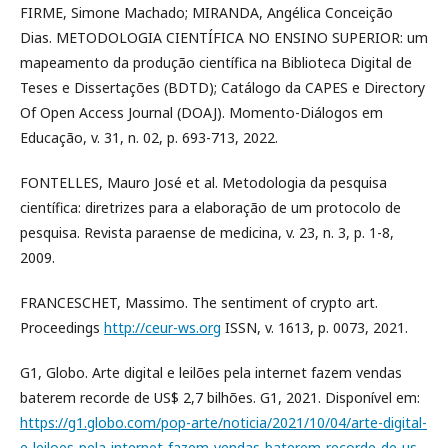
FIRME, Simone Machado; MIRANDA, Angélica Conceição
Dias. METODOLOGIA CIENTÍFICA NO ENSINO SUPERIOR: um
mapeamento da produção científica na Biblioteca Digital de
Teses e Dissertações (BDTD); Catálogo da CAPES e Directory
Of Open Access Journal (DOAJ). Momento-Diálogos em
Educação, v. 31, n. 02, p. 693-713, 2022.
FONTELLES, Mauro José et al. Metodologia da pesquisa
científica: diretrizes para a elaboração de um protocolo de
pesquisa. Revista paraense de medicina, v. 23, n. 3, p. 1-8,
2009.
FRANCESCHET, Massimo. The sentiment of crypto art.
Proceedings
http://ceur-ws.org
ISSN, v. 1613, p. 0073, 2021.
G1, Globo. Arte digital e leilões pela internet fazem vendas
baterem recorde de US$ 2,7 bilhões. G1, 2021. Disponível em:
https://g1.globo.com/pop-arte/noticia/2021/10/04/arte-digital-
e-leiloes-pela-internet-fazem-vendas-baterem-recorde-de-us-