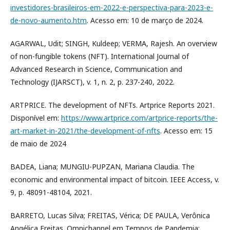
investidores-brasileiros-em-2022-e-perspectiva-para-2023-e-
de-novo-aumento.htm
. Acesso em: 10 de março de 2024.
AGARWAL, Udit; SINGH, Kuldeep; VERMA, Rajesh. An overview
of non-fungible tokens (NFT). International Journal of
Advanced Research in Science, Communication and
Technology (IJARSCT), v. 1, n. 2, p. 237-240, 2022.
ARTPRICE. The development of NFTs. Artprice Reports 2021.
Disponível em:
https://www.artprice.com/artprice-reports/the-
art-market-in-2021/the-development-of-nfts
. Acesso em: 15
de maio de 2024
BADEA, Liana; MUNGIU-PUPӐZAN, Mariana Claudia. The
economic and environmental impact of bitcoin. IEEE Access, v.
9, p. 48091-48104, 2021.
BARRETO, Lucas Silva; FREITAS, Vérica; DE PAULA, Verônica
Angélica Freitas. Omnichannel em Tempos de Pandemia: