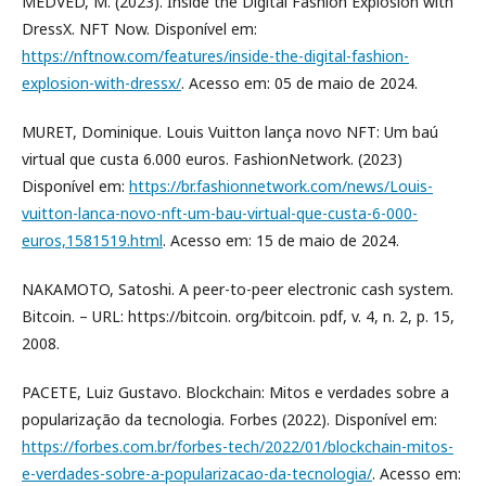
MEDVED, M. (2023). Inside the Digital Fashion Explosion with
DressX. NFT Now. Disponível em:
https://nftnow.com/features/inside-the-digital-fashion-
explosion-with-dressx/
. Acesso em: 05 de maio de 2024.
MURET, Dominique. Louis Vuitton lança novo NFT: Um baú
virtual que custa 6.000 euros. FashionNetwork. (2023)
Disponível em:
https://br.fashionnetwork.com/news/Louis-
vuitton-lanca-novo-nft-um-bau-virtual-que-custa-6-000-
euros,1581519.html
. Acesso em: 15 de maio de 2024.
NAKAMOTO, Satoshi. A peer-to-peer electronic cash system.
Bitcoin. – URL: https://bitcoin. org/bitcoin. pdf, v. 4, n. 2, p. 15,
2008.
PACETE, Luiz Gustavo. Blockchain: Mitos e verdades sobre a
popularização da tecnologia. Forbes (2022). Disponível em:
https://forbes.com.br/forbes-tech/2022/01/blockchain-mitos-
e-verdades-sobre-a-popularizacao-da-tecnologia/
. Acesso em: