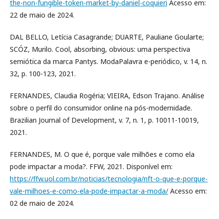
the-non-fungible-token-market-by-daniel-coquieri
Acesso em:
22 de maio de 2024.
DAL BELLO, Letícia Casagrande; DUARTE, Pauliane Goularte;
SCÓZ, Murilo. Cool, absorbing, obvious: uma perspectiva
semiótica da marca Pantys. ModaPalavra e-periódico, v. 14, n.
32, p. 100-123, 2021.
FERNANDES, Claudia Rogéria; VIEIRA, Edson Trajano. Análise
sobre o perfil do consumidor online na pós-modernidade.
Brazilian Journal of Development, v. 7, n. 1, p. 10011-10019,
2021.
FERNANDES, M. O que é, porque vale milhões e como ela
pode impactar a moda?. FFW, 2021. Disponível em:
https://ffw.uol.com.br/noticias/tecnologia/nft-o-que-e-porque-
vale-milhoes-e-como-ela-pode-impactar-a-moda/
Acesso em:
02 de maio de 2024.