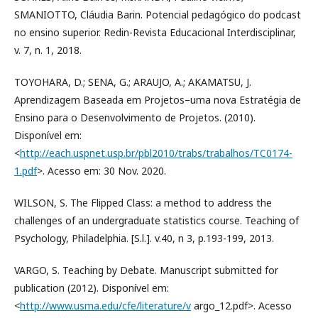
SMANIOTTO, Cláudia Barin. Potencial pedagógico do podcast
no ensino superior. Redin-Revista Educacional Interdisciplinar,
v. 7, n. 1, 2018.
TOYOHARA, D.; SENA, G.; ARAUJO, A.; AKAMATSU, J.
Aprendizagem Baseada em Projetos–uma nova Estratégia de
Ensino para o Desenvolvimento de Projetos. (2010).
Disponível em:
<
http://each.uspnet.usp.br/pbl2010/trabs/trabalhos/TC0174-
1.pdf
>. Acesso em: 30 Nov. 2020.
WILSON, S. The Flipped Class: a method to address the
challenges of an undergraduate statistics course. Teaching of
Psychology, Philadelphia. [S.l.]. v.40, n 3, p.193-199, 2013.
VARGO, S. Teaching by Debate. Manuscript submitted for
publication (2012). Disponível em:
<
http://www.usma.edu/cfe/literature/v
argo_12.pdf>. Acesso