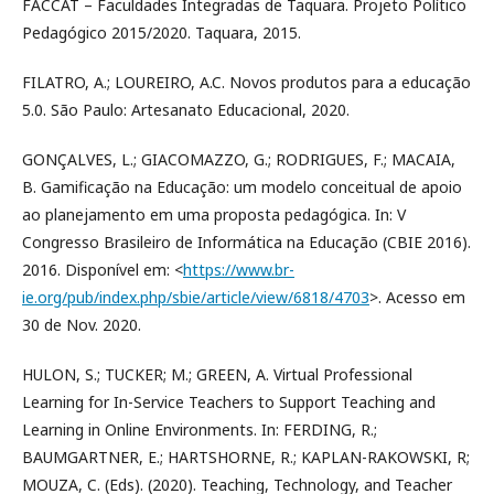
FACCAT – Faculdades Integradas de Taquara. Projeto Político
Pedagógico 2015/2020. Taquara, 2015.
FILATRO, A.; LOUREIRO, A.C. Novos produtos para a educação
5.0. São Paulo: Artesanato Educacional, 2020.
GONÇALVES, L.; GIACOMAZZO, G.; RODRIGUES, F.; MACAIA,
B. Gamificação na Educação: um modelo conceitual de apoio
ao planejamento em uma proposta pedagógica. In: V
Congresso Brasileiro de Informática na Educação (CBIE 2016).
2016. Disponível em: <
https://www.br-
ie.org/pub/index.php/sbie/article/view/6818/4703
>. Acesso em
30 de Nov. 2020.
HULON, S.; TUCKER; M.; GREEN, A. Virtual Professional
Learning for In-Service Teachers to Support Teaching and
Learning in Online Environments. In: FERDING, R.;
BAUMGARTNER, E.; HARTSHORNE, R.; KAPLAN-RAKOWSKI, R;
MOUZA, C. (Eds). (2020). Teaching, Technology, and Teacher