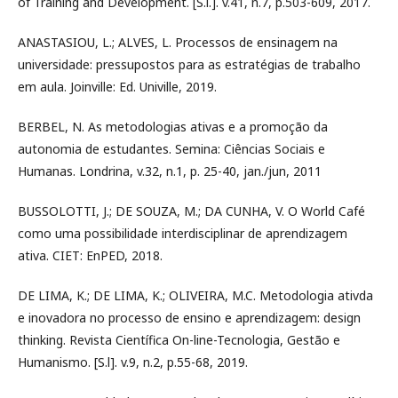
of Training and Development. [S.l.]. v.41, n.7, p.503-609, 2017.
ANASTASIOU, L.; ALVES, L. Processos de ensinagem na
universidade: pressupostos para as estratégias de trabalho
em aula. Joinville: Ed. Univille, 2019.
BERBEL, N. As metodologias ativas e a promoção da
autonomia de estudantes. Semina: Ciências Sociais e
Humanas. Londrina, v.32, n.1, p. 25-40, jan./jun, 2011
BUSSOLOTTI, J.; DE SOUZA, M.; DA CUNHA, V. O World Café
como uma possibilidade interdisciplinar de aprendizagem
ativa. CIET: EnPED, 2018.
DE LIMA, K.; DE LIMA, K.; OLIVEIRA, M.C. Metodologia ativda
e inovadora no processo de ensino e aprendizagem: design
thinking. Revista Científica On-line-Tecnologia, Gestão e
Humanismo. [S.l]. v.9, n.2, p.55-68, 2019.