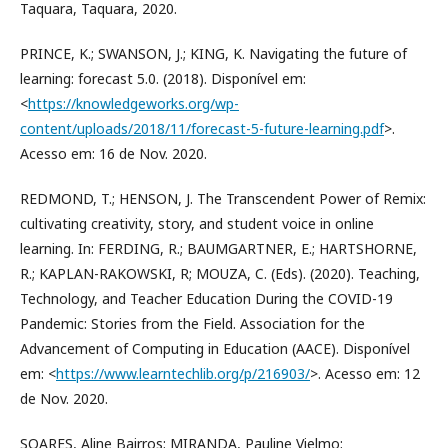
Taquara, Taquara, 2020.
PRINCE, K.; SWANSON, J.; KING, K. Navigating the future of
learning: forecast 5.0. (2018). Disponível em:
<
https://knowledgeworks.org/wp-
content/uploads/2018/11/forecast-5-future-learning.pdf
>.
Acesso em: 16 de Nov. 2020.
REDMOND, T.; HENSON, J. The Transcendent Power of Remix:
cultivating creativity, story, and student voice in online
learning. In: FERDING, R.; BAUMGARTNER, E.; HARTSHORNE,
R.; KAPLAN-RAKOWSKI, R; MOUZA, C. (Eds). (2020). Teaching,
Technology, and Teacher Education During the COVID-19
Pandemic: Stories from the Field. Association for the
Advancement of Computing in Education (AACE). Disponível
em: <
https://www.learntechlib.org/p/216903/
>. Acesso em: 12
de Nov. 2020.
SOARES, Aline Bairros; MIRANDA, Pauline Vielmo;