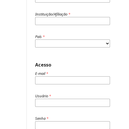
Instituição/Afiliação
*
País
*
Acesso
E-mail
*
Usuário
*
Senha
*