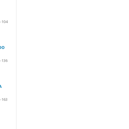
-104
DO
-136
A
-163