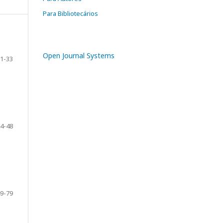
Para Bibliotecários
Open Journal Systems
1-33
4-48
9-79