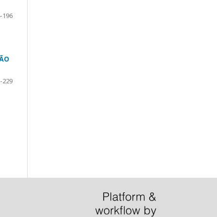
-196
SÃO
-229