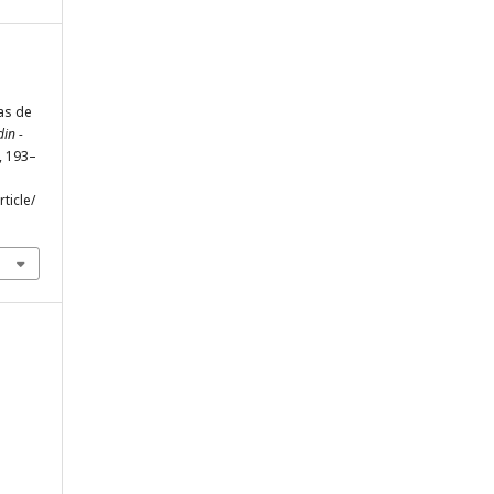
cas de
in -
), 193–
ticle/