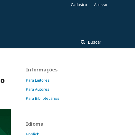
Cadastro
Acesso
Buscar
Informações
ão
Para Leitores
Para Autores
Para Bibliotecários
Idioma
English