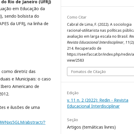
do Rio de Janeiro (UFRJ)
duação em Educação da
), sendo bolsista do
Como Citar
PES da UFRJ, na linha de
Cabral de Lima, F. (2022). A sociologia
racional-utilitarista nas políticas públi
avaliação em larga escala no Brasil.
Red
Revista Educacional Interdisciplinar
,
11
(2
214. Recuperado de
https://seer.faccat.br/index.php/redin/ar
view/2583
 como diretriz das
Fomatos de Citação
duais e Municipais: o caso
o Ibero Americano de
Edição
2012.
v. 11 n. 2 (2022): Redin - Revista
Educacional Interdisciplinar
tes e ilusões de uma
Seção
SHWNxs5GLM/abstract/?
Artigos (temáticas livres)