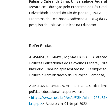
Fabiano Cabral de Lima,
Universidade Federal 
Mestre em Educação pelo Programa de Pós Gra
Universidade Federal do Rio de Janeiro (PPGE/UFRJ
Programa de Excelência Acadêmica (PROEX) da CA
pesquisa de Politicas Públicas na Educação.
Referências
ALAVARSE, O.; BRAVO, M.; MACHADO, C. Avaliação
Políticas Educacionais dos Governos Federal, Esta
brasileiro. Trabalho apresentado no III Congress
Política e Administração da Educação. Zaragoza, 
ALMEIDA, L.; DALBEN, A;; FREITAS, L. O Ideb: limi
política educacional. Disponível em:
<
https://www.scielo.br/j/es/a/FGHLWhm47PZpF
lang=pt/
>. Acesso em: 01 de jul. 2022.