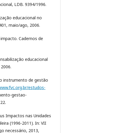
cional, LDB. 9394/1996.
ização educacional no
7-401, maio/ago, 2006.
o impacto. Cadernos de
nsabilização educacional
 2006.
o instrumento de gestão
/www.fvc.org.br/estudos-
mento-gestao-
22.
us Impactos nas Unidades
eira (1996-2011). In: VII
go necessário, 2013,