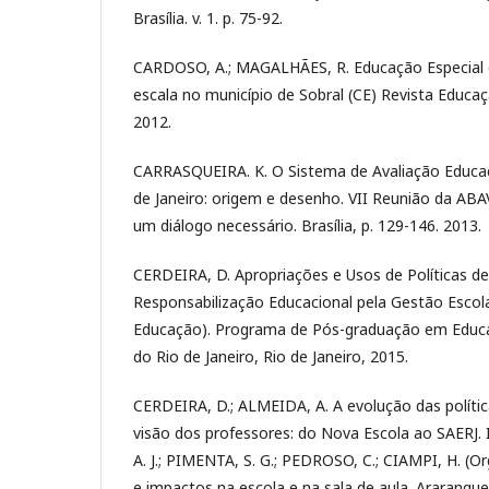
Brasília. v. 1. p. 75-92.
CARDOSO, A.; MAGALHÃES, R. Educação Especial e
escala no município de Sobral (CE) Revista Educação
2012.
CARRASQUEIRA. K. O Sistema de Avaliação Educac
de Janeiro: origem e desenho. VII Reunião da ABAV
um diálogo necessário. Brasília, p. 129-146. 2013.
CERDEIRA, D. Apropriações e Usos de Políticas de
Responsabilização Educacional pela Gestão Escol
Educação). Programa de Pós-graduação em Educaç
do Rio de Janeiro, Rio de Janeiro, 2015.
CERDEIRA, D.; ALMEIDA, A. A evolução das polític
visão dos professores: do Nova Escola ao SAERJ. 
A. J.; PIMENTA, S. G.; PEDROSO, C.; CIAMPI, H. (Org
e impactos na escola e na sala de aula. Ararangu