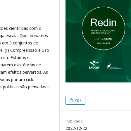
ões científicas com o
arga escala. Questionamos
as em 3 conjuntos de
te; (ii) Compreensão e Uso
ção em Estados e
onarem existências de
tam efeitos perversos. As
vadas por um ciclo
as politicas são pensadas e
PDF
Publicado
2022-12-22