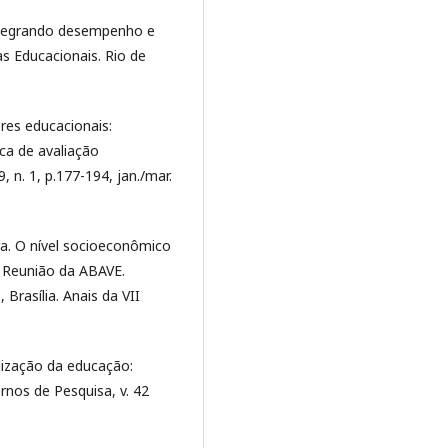
ntegrando desempenho e
cas Educacionais. Rio de
res educacionais:
ca de avaliação
 n. 1, p.177-194, jan./mar.
ira. O nível socioeconômico
II Reunião da ABAVE.
 Brasília. Anais da VII
lização da educação:
rnos de Pesquisa, v. 42