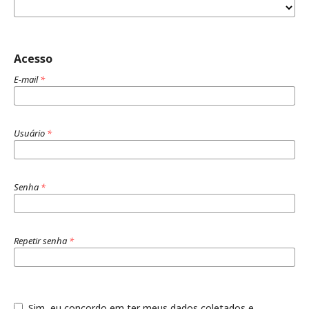
Acesso
E-mail
*
Usuário
*
Senha
*
Repetir senha
*
Sim, eu concordo em ter meus dados coletados e