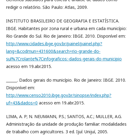
redigir o relatório. São Paulo: Atlas, 2009.
INSTITUTO BRASILEIRO DE GEOGRAFIA E ESTATÍSTICA.
IBGE. Habitantes por zona rural e urbana em cada município:
Rio Grande do Sul. Rio de Janeiro: IBGE. 2010. Disponível em:
http://www.cidades.ibge.gov.br/painel/painel.php?
lang=&codmun=431600&search=rio-grande-do-
sul%7Crolante%7Cinfograficos:-dados-gerais-do-municipio
acesso em 19.abr.2015.
______. Dados gerais do município. Rio de Janeiro: IBGE. 2010.
Disponível em:
http://www.censo2010.ibge.gov.br/sinopse/index.php?
uf=43&dados=0
acesso em 19.abr.2015.
LIMA, A. P; N. NEUMANN, P.S.; SANTOS, A.C.; MULLER, A.G.
Administração da unidade de produção familiar: modalidades
de trabalho com agricultores. 3 ed. Ijuí: Unijuí, 2005.