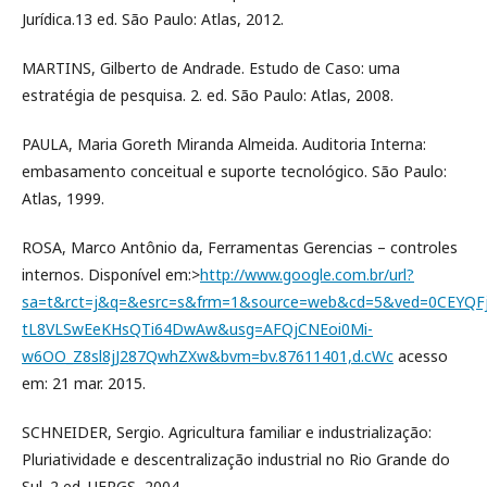
Jurídica.13 ed. São Paulo: Atlas, 2012.
MARTINS, Gilberto de Andrade. Estudo de Caso: uma
estratégia de pesquisa. 2. ed. São Paulo: Atlas, 2008.
PAULA, Maria Goreth Miranda Almeida. Auditoria Interna:
embasamento conceitual e suporte tecnológico. São Paulo:
Atlas, 1999.
ROSA, Marco Antônio da, Ferramentas Gerencias – controles
internos. Disponível em:>
http://www.google.com.br/url?
sa=t&rct=j&q=&esrc=s&frm=1&source=web&cd=5&ved=0CEYQFj
tL8VLSwEeKHsQTi64DwAw&usg=AFQjCNEoi0Mi-
w6OO_Z8sl8jJ287QwhZXw&bvm=bv.87611401,d.cWc
acesso
em: 21 mar. 2015.
SCHNEIDER, Sergio. Agricultura familiar e industrialização:
Pluriatividade e descentralização industrial no Rio Grande do
Sul. 2 ed. UFRGS, 2004.