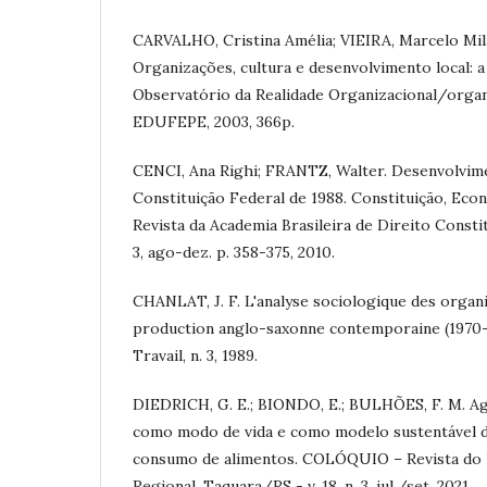
CARVALHO, Cristina Amélia; VIEIRA, Marcelo Mila
Organizações, cultura e desenvolvimento local: 
Observatório da Realidade Organizacional/organ
EDUFEPE, 2003, 366p.
CENCI, Ana Righi; FRANTZ, Walter. Desenvolvim
Constituição Federal de 1988. Constituição, Ec
Revista da Academia Brasileira de Direito Constituc
3, ago-dez. p. 358-375, 2010.
CHANLAT, J. F. L'analyse sociologique des organi
production anglo-saxonne contemporaine (1970-
Travail, n. 3, 1989.
DIEDRICH, G. E.; BIONDO, E.; BULHÕES, F. M. A
como modo de vida e como modelo sustentável d
consumo de alimentos. COLÓQUIO – Revista do
Regional, Taquara/RS - v. 18, n. 3, jul./set. 2021.