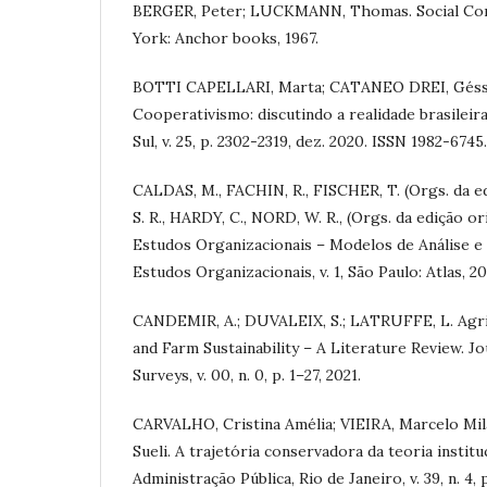
BERGER, Peter; LUCKMANN, Thomas. Social Cons
York: Anchor books, 1967.
BOTTI CAPELLARI, Marta; CATANEO DREI, Géssic
Cooperativismo: discutindo a realidade brasileir
Sul, v. 25, p. 2302-2319, dez. 2020. ISSN 1982-6745.
CALDAS, M., FACHIN, R., FISCHER, T. (Orgs. da ed
S. R., HARDY, C., NORD, W. R., (Orgs. da edição o
Estudos Organizacionais – Modelos de Análise 
Estudos Organizacionais, v. 1, São Paulo: Atlas, 20
CANDEMIR, A.; DUVALEIX, S.; LATRUFFE, L. Agri
and Farm Sustainability – A Literature Review. J
Surveys, v. 00, n. 0, p. 1–27, 2021.
CARVALHO, Cristina Amélia; VIEIRA, Marcelo Mi
Sueli. A trajetória conservadora da teoria institu
Administração Pública, Rio de Janeiro, v. 39, n. 4, p