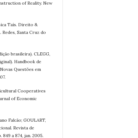
truction of Reality. New
a Taís. Direito &
a. Redes, Santa Cruz do
ição brasileira). CLEGG,
riginal). Handbook de
e Novas Questões em
07.
cultural Cooperatives
ournal of Economic
lano Falcão; GOULART,
cional. Revista de
. 849 a 874, jan. 2005.