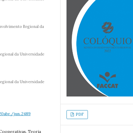
volvimento Regional da
gional da Universidade
gional da Universidade
0abr./jun..2489
PDF
Cooperativas. Teoria