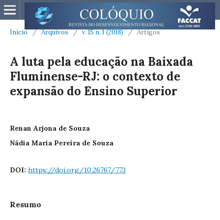
Início
/
Arquivos
/
v. 15 n. 1 (2018)
/
Artigos
A luta pela educação na Baixada
Fluminense-RJ: o contexto de
expansão do Ensino Superior
Renan Arjona de Souza
Nádia Maria Pereira de Souza
DOI:
https://doi.org/10.26767/773
Resumo