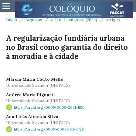
Início
/
Arquivos
/
v. 21 n. 4, out./dez. (2024)
/
Artigos
A regularização fundiária urbana
no Brasil como garantia do direito
à moradia e à cidade
Márcia Maria Couto Mello
Universidade Salvador (UNIFACS).
Andréa Maria Pignatti
Universidade Salvador (UNIFACS).
https://orcid.org/0009-0009-2041-1150
Ana Licks Almeida Silva
Universidade Salvador (UNIFACS).
https://orcid.org/0000-0003-1711-4728