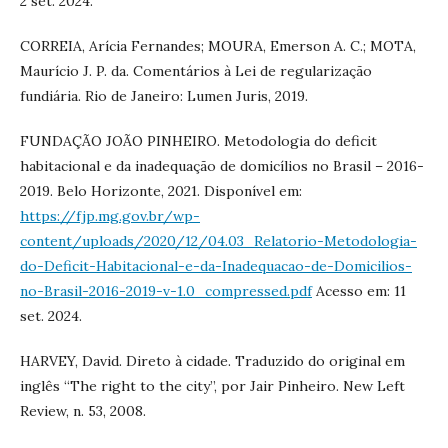
2 set. 2024.
CORREIA, Arícia Fernandes; MOURA, Emerson A. C.; MOTA,
Maurício J. P. da. Comentários à Lei de regularização
fundiária. Rio de Janeiro: Lumen Juris, 2019.
FUNDAÇÃO JOÃO PINHEIRO. Metodologia do deficit
habitacional e da inadequação de domicílios no Brasil – 2016-
2019. Belo Horizonte, 2021. Disponível em:
https://fjp.mg.gov.br/wp-
content/uploads/2020/12/04.03_Relatorio-Metodologia-
do-Deficit-Habitacional-e-da-Inadequacao-de-Domicilios-
no-Brasil-2016-2019-v-1.0_compressed.pdf
Acesso em: 11
set. 2024.
HARVEY, David. Direto à cidade. Traduzido do original em
inglês “The right to the city”, por Jair Pinheiro. New Left
Review, n. 53, 2008.