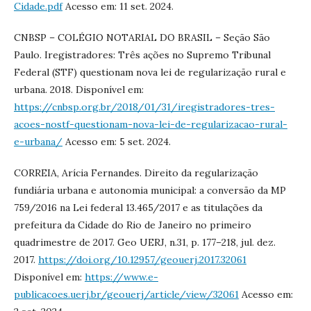
Cidade.pdf
Acesso em: 11 set. 2024.
CNBSP – COLÉGIO NOTARIAL DO BRASIL – Seção São
Paulo. Iregistradores: Três ações no Supremo Tribunal
Federal (STF) questionam nova lei de regularização rural e
urbana. 2018. Disponível em:
https://cnbsp.org.br/2018/01/31/iregistradores-tres-
acoes-nostf-questionam-nova-lei-de-regularizacao-rural-
e-urbana/
Acesso em: 5 set. 2024.
CORREIA, Arícia Fernandes. Direito da regularização
fundiária urbana e autonomia municipal: a conversão da MP
759/2016 na Lei federal 13.465/2017 e as titulações da
prefeitura da Cidade do Rio de Janeiro no primeiro
quadrimestre de 2017. Geo UERJ, n.31, p. 177–218, jul. dez.
2017.
https://doi.org/10.12957/geouerj.2017.32061
Disponível em:
https://www.e-
publicacoes.uerj.br/geouerj/article/view/32061
Acesso em: