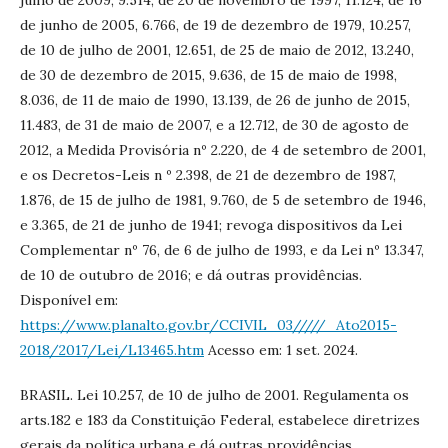
julho de 2009, 9.514, de 20 de novembro de 1997, 11.124, de 16
de junho de 2005, 6.766, de 19 de dezembro de 1979, 10.257,
de 10 de julho de 2001, 12.651, de 25 de maio de 2012, 13.240,
de 30 de dezembro de 2015, 9.636, de 15 de maio de 1998,
8.036, de 11 de maio de 1990, 13.139, de 26 de junho de 2015,
11.483, de 31 de maio de 2007, e a 12.712, de 30 de agosto de
2012, a Medida Provisória nº 2.220, de 4 de setembro de 2001,
e os Decretos-Leis n º 2.398, de 21 de dezembro de 1987,
1.876, de 15 de julho de 1981, 9.760, de 5 de setembro de 1946,
e 3.365, de 21 de junho de 1941; revoga dispositivos da Lei
Complementar nº 76, de 6 de julho de 1993, e da Lei nº 13.347,
de 10 de outubro de 2016; e dá outras providências.
Disponível em:
https://www.planalto.gov.br/CCIVIL_03/////_Ato2015-
2018/2017/Lei/L13465.htm
Acesso em: 1 set. 2024.
BRASIL. Lei 10.257, de 10 de julho de 2001. Regulamenta os
arts.182 e 183 da Constituição Federal, estabelece diretrizes
gerais da política urbana e dá outras providências.