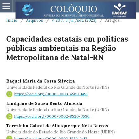
Início
/
Arquivos
/
v. 20 n. 3, jul./set. (2023)
/
Artigos
Capacidades estatais em políticas
públicas ambientais na Região
Metropolitana de Natal-RN
Raquel Maria da Costa Silveira
Universidade Federal do Rio Grande do Norte (UFRN)
https://orcid.org/0000-0003-4560-1451
Lindijane de Souza Bento Almeida
Universidade Federal do Rio Grande do Norte (UFRN)
https://orcid.org/0000-0002-8520-3530
Terezinha Cabral de Albuquerque Neta Barros
Universidade do Estado do Rio Grande do Norte (UERN)
https://orcid.org/0000-0002-1829-9413