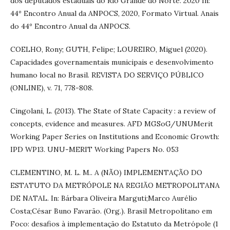
dos deputados estaduais do Rio Grande do Norte. 2020 In:
44º Encontro Anual da ANPOCS, 2020, Formato Virtual. Anais
do 44º Encontro Anual da ANPOCS.
COELHO, Rony; GUTH, Felipe; LOUREIRO, Miguel (2020).
Capacidades governamentais municipais e desenvolvimento
humano local no Brasil. REVISTA DO SERVIÇO PÚBLICO
(ONLINE), v. 71, 778-808.
Cingolani, L. (2013). The State of State Capacity : a review of
concepts, evidence and measures. AFD MGSoG/UNUMerit
Working Paper Series on Institutions and Economic Growth:
IPD WP13. UNU-MERIT Working Papers No. 053
CLEMENTINO, M. L. M.. A (NÃO) IMPLEMENTAÇÃO DO
ESTATUTO DA METRÓPOLE NA REGIÃO METROPOLITANA
DE NATAL. In: Bárbara Oliveira Marguti;Marco Aurélio
Costa;César Buno Favarão. (Org.). Brasil Metropolitano em
Foco: desafios à implementação do Estatuto da Metrópole (1