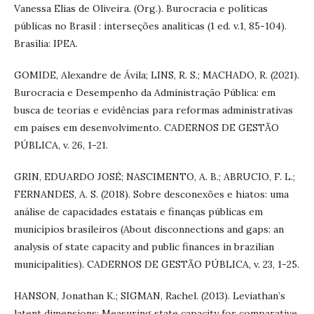
Vanessa Elias de Oliveira. (Org.). Burocracia e políticas
públicas no Brasil : interseções analíticas (1 ed. v.1, 85-104).
Brasília: IPEA.
GOMIDE, Alexandre de Ávila; LINS, R. S.; MACHADO, R. (2021).
Burocracia e Desempenho da Administração Pública: em
busca de teorias e evidências para reformas administrativas
em países em desenvolvimento. CADERNOS DE GESTÃO
PÚBLICA, v. 26, 1-21.
GRIN, EDUARDO JOSÉ; NASCIMENTO, A. B.; ABRUCIO, F. L.;
FERNANDES, A. S. (2018). Sobre desconexões e hiatos: uma
análise de capacidades estatais e finanças públicas em
municípios brasileiros (About disconnections and gaps: an
analysis of state capacity and public finances in brazilian
municipalities). CADERNOS DE GESTÃO PÚBLICA, v. 23, 1-25.
HANSON, Jonathan K.; SIGMAN, Rachel. (2013). Leviathan’s
latent dimensions: Measuring state capacity for comparative