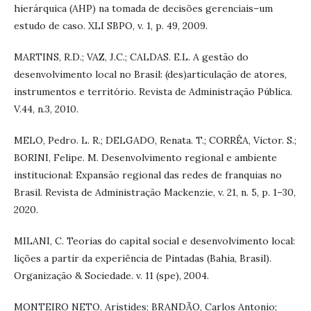
hierárquica (AHP) na tomada de decisões gerenciais–um
estudo de caso. XLI SBPO, v. 1, p. 49, 2009.
MARTINS, R.D.; VAZ, J.C.; CALDAS. E.L. A gestão do
desenvolvimento local no Brasil: (des)articulação de atores,
instrumentos e território. Revista de Administração Pública.
V.44, n.3, 2010.
MELO, Pedro. L. R.; DELGADO, Renata. T.; CORRÊA, Victor. S.;
BORINI, Felipe. M. Desenvolvimento regional e ambiente
institucional: Expansão regional das redes de franquias no
Brasil. Revista de Administração Mackenzie, v. 21, n. 5, p. 1–30,
2020.
MILANI, C. Teorias do capital social e desenvolvimento local:
lições a partir da experiência de Pintadas (Bahia, Brasil).
Organização & Sociedade. v. 11 (spe), 2004.
MONTEIRO NETO, Aristides; BRANDÃO, Carlos Antonio;