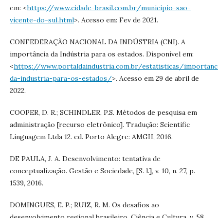
em: <
https://www.cidade-brasil.com.br/municipio-sao-
vicente-do-sul.html
>. Acesso em: Fev de 2021.
CONFEDERAÇÃO NACIONAL DA INDÚSTRIA (CNI). A
importância da Indústria para os estados. Disponível em:
<
https://www.portaldaindustria.com.br/estatisticas/importanc
da-industria-para-os-estados/
>. Acesso em 29 de abril de
2022.
COOPER, D. R.; SCHINDLER, P.S. Métodos de pesquisa em
administração [recurso eletrônico]. Tradução: Scientific
Linguagem Ltda 12. ed. Porto Alegre: AMGH, 2016.
DE PAULA, J. A. Desenvolvimento: tentativa de
conceptualização. Gestão e Sociedade, [S. l.], v. 10, n. 27, p.
1539, 2016.
DOMINGUES, E. P.; RUIZ, R. M. Os desafios ao
desenvolvimento regional brasileiro. Ciência e Cultura, v. 58,