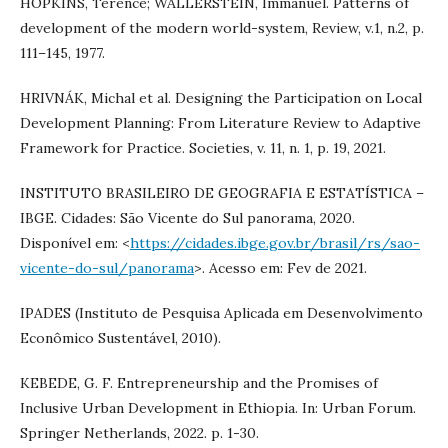
HOPKINS, Terence; WALLERSTEIN, Immanuel. Patterns of
development of the modern world-system, Review, v.1, n.2, p.
111–145, 1977.
HRIVNÁK, Michal et al. Designing the Participation on Local
Development Planning: From Literature Review to Adaptive
Framework for Practice. Societies, v. 11, n. 1, p. 19, 2021.
INSTITUTO BRASILEIRO DE GEOGRAFIA E ESTATÍSTICA –
IBGE. Cidades: São Vicente do Sul panorama, 2020.
Disponível em: <
https://cidades.ibge.gov.br/brasil/rs/sao-
vicente-do-sul/panorama
>. Acesso em: Fev de 2021.
IPADES (Instituto de Pesquisa Aplicada em Desenvolvimento
Econômico Sustentável, 2010).
KEBEDE, G. F. Entrepreneurship and the Promises of
Inclusive Urban Development in Ethiopia. In: Urban Forum.
Springer Netherlands, 2022. p. 1-30.