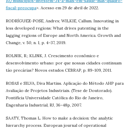
10/municipios-investem-34-a-mais-em-saude-mas-quadro-
fiscal-preocupa
>. Acesso em 29 de abril de 2022.
RODRÍGUEZ-POSE, Andres; WILKIE, Callum. Innovating in
less developed regions: What drives patenting in the
lagging regions of Europe and North America. Growth and
Change, v. 50, n. 1, p. 4–37, 2019.
ROLNIK, R.; KLINK, J. Crescimento econômico e
desenvolvimento urbano: por que nossas cidades continuam
tão precárias? Novos estudos CEBRAP, p. 89-109, 2011.
ROSAS e SILVA, Diva Martins. Aplicação do Método AHP para
Avaliação de Projetos Industriais. (Tese de Doutorado).
Pontifícia Universidade Católica do Rio de Janeiro,
Engenharia Industrial, RJ, 36–48p, 2007.
SAATY, Thomas L. How to make a decision: the analytic
hierarchy process. European journal of operational