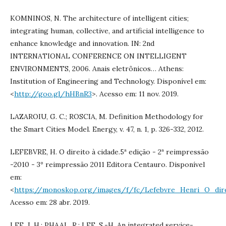
KOMNINOS, N. The architecture of intelligent cities;
integrating human, collective, and artificial intelligence to
enhance knowledge and innovation. IN: 2nd
INTERNATIONAL CONFERENCE ON INTELLIGENT
ENVIRONMENTS, 2006. Anais eletrônicos… Athens:
Institution of Engineering and Technology. Disponível em:
<
http://goo.gl/hHBnR3
>. Acesso em: 11 nov. 2019.
LAZAROIU, G. C.; ROSCIA, M. Definition Methodology for
the Smart Cities Model. Energy, v. 47, n. 1, p. 326-332, 2012.
LEFEBVRE, H. O direito à cidade.5ª edição - 2ª reimpressão
-2010 - 3º reimpressão 2011 Editora Centauro. Disponível
em:
<
https://monoskop.org/images/f/fc/Lefebvre_Henri_O_dire
Acesso em: 28 abr. 2019.
LEE, J. H.; PHAAL, R.; LEE, S.-H. An integrated service-