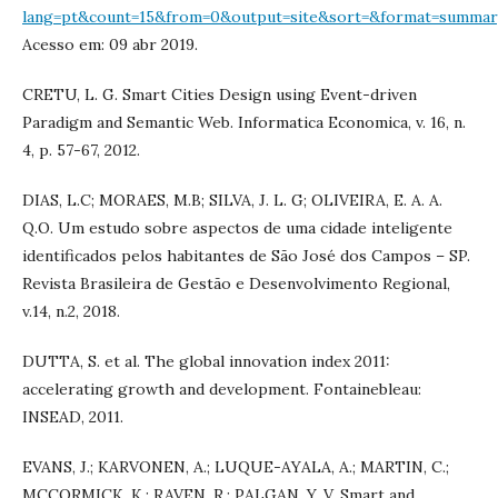
lang=pt&count=15&from=0&output=site&sort=&format=summary
Acesso em: 09 abr 2019.
CRETU, L. G. Smart Cities Design using Event-driven
Paradigm and Semantic Web. Informatica Economica, v. 16, n.
4, p. 57-67, 2012.
DIAS, L.C; MORAES, M.B; SILVA, J. L. G; OLIVEIRA, E. A. A.
Q.O. Um estudo sobre aspectos de uma cidade inteligente
identificados pelos habitantes de São José dos Campos – SP.
Revista Brasileira de Gestão e Desenvolvimento Regional,
v.14, n.2, 2018.
DUTTA, S. et al. The global innovation index 2011:
accelerating growth and development. Fontainebleau:
INSEAD, 2011.
EVANS, J.; KARVONEN, A.; LUQUE-AYALA, A.; MARTIN, C.;
MCCORMICK, K.; RAVEN, R.; PALGAN, Y. V. Smart and