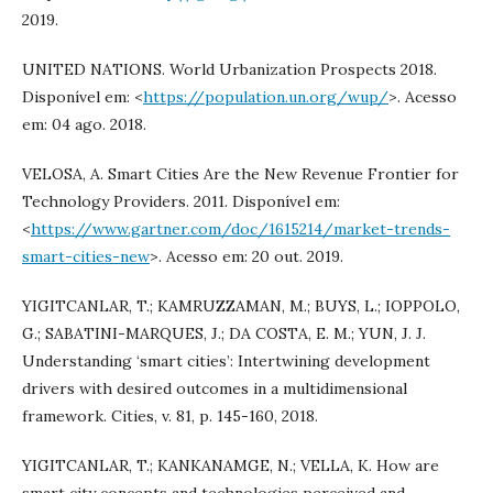
2019.
UNITED NATIONS. World Urbanization Prospects 2018.
Disponível em: <
https://population.un.org/wup/
>. Acesso
em: 04 ago. 2018.
VELOSA, A. Smart Cities Are the New Revenue Frontier for
Technology Providers. 2011. Disponível em:
<
https://www.gartner.com/doc/1615214/market-trends-
smart-cities-new
>. Acesso em: 20 out. 2019.
YIGITCANLAR, T.; KAMRUZZAMAN, M.; BUYS, L.; IOPPOLO,
G.; SABATINI-MARQUES, J.; DA COSTA, E. M.; YUN, J. J.
Understanding ‘smart cities’: Intertwining development
drivers with desired outcomes in a multidimensional
framework. Cities, v. 81, p. 145-160, 2018.
YIGITCANLAR, T.; KANKANAMGE, N.; VELLA, K. How are