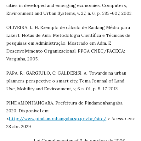
cities in developed and emerging economies. Computers,
Environment and Urban Systems, v. 27, n. 6, p. 585–607, 2003.
OLIVEIRA, L. H. Exemplo de cálculo de Ranking Médio para
Likert. Notas de Aula. Metodologia Científica e Técnicas de
pesquisas em Administração. Mestrado em Adm. E
Desenvolvimento Organizacional. PPGA CNEC/FACECA:
Varginha, 2005.
PAPA, R.; GARGIULO, C; GALDERISI. A. Towards na urban
planners perspective o smart city. Tema Journal of Land
Use, Mobility and Environment, v, 6 n. 01, p. 5-17, 2013
PINDAMONHANGABA. Prefeitura de Pindamonhangaba.
2020. Disponível em:
<
http://www.pindamonhangaba.sp.gov.br/site/
> Acesso em:
28 abr. 2029
________. Lei Complementar nº 3 de outubro de 2006.