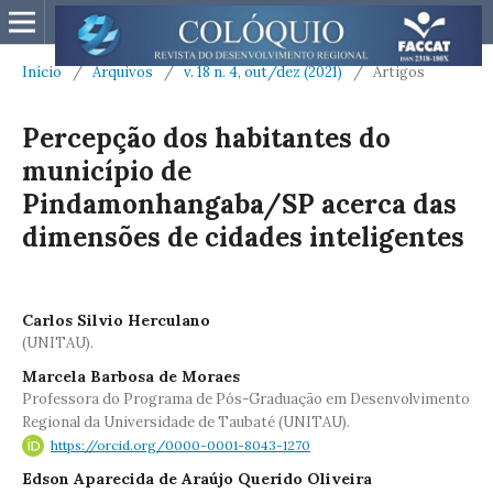
Início
/
Arquivos
/
v. 18 n. 4, out/dez (2021)
/
Artigos
Percepção dos habitantes do
município de
Pindamonhangaba/SP acerca das
dimensões de cidades inteligentes
Carlos Silvio Herculano
(UNITAU).
Marcela Barbosa de Moraes
Professora do Programa de Pós-Graduação em Desenvolvimento
Regional da Universidade de Taubaté (UNITAU).
https://orcid.org/0000-0001-8043-1270
Edson Aparecida de Araújo Querido Oliveira