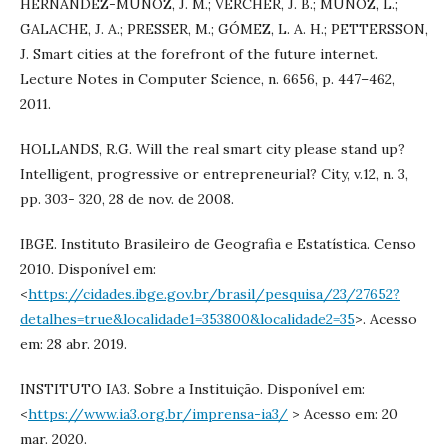
HERNÁNDEZ-MUÑOZ, J. M.; VERCHER, J. B.; MUÑOZ, L.;
GALACHE, J. A.; PRESSER, M.; GÓMEZ, L. A. H.; PETTERSSON,
J. Smart cities at the forefront of the future internet.
Lecture Notes in Computer Science, n. 6656, p. 447–462,
2011.
HOLLANDS, R.G. Will the real smart city please stand up?
Intelligent, progressive or entrepreneurial? City, v.12, n. 3,
pp. 303- 320, 28 de nov. de 2008.
IBGE. Instituto Brasileiro de Geografia e Estatística. Censo
2010. Disponível em:
<
https://cidades.ibge.gov.br/brasil/pesquisa/23/27652?
detalhes=true&localidade1=353800&localidade2=35
>. Acesso
em: 28 abr. 2019.
INSTITUTO IA3. Sobre a Instituição. Disponível em:
<
https://www.ia3.org.br/imprensa-ia3/
> Acesso em: 20
mar. 2020.