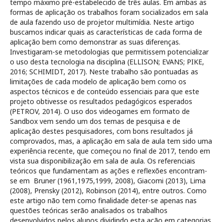
tempo máximo pré-estabelecido de três aulas. Em ambas as
formas de aplicação os trabalhos foram socializados em sala
de aula fazendo uso de projetor multimídia. Neste artigo
buscamos indicar quais as características de cada forma de
aplicação bem como demonstrar as suas diferenças.
Investigaram-se metodologias que permitissem potencializar
o uso desta tecnologia na disciplina (ELLISON; EVANS; PIKE,
2016; SCHIMIDT, 2017). Neste trabalho são pontuadas as
limitações de cada modelo de aplicação bem como os
aspectos técnicos e de conteúdo essenciais para que este
projeto obtivesse os resultados pedagógicos esperados
(PETROV, 2014). O uso dos videogames em formato de
Sandbox vem sendo um dos temas de pesquisa e de
aplicação destes pesquisadores, com bons resultados já
comprovados, mas, a aplicação em sala de aula tem sido uma
experiência recente, que começou no final de 2017, tendo em
vista sua disponibilização em sala de aula. Os referenciais
teóricos que fundamentam as ações e reflexões encontram-
se em Bruner (1961,1975,1999, 2008), Giacomi (2013), Lima
(2008), Prensky (2012), Robinson (2014), entre outros. Como
este artigo não tem como finalidade deter-se apenas nas
questões teóricas serão analisados os trabalhos
desenvolvidos pelos alunos dividindo esta ação em categorias