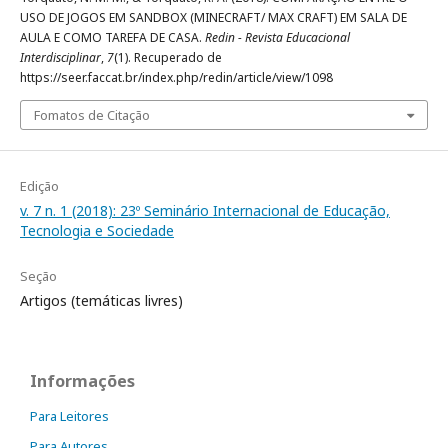
USO DE JOGOS EM SANDBOX (MINECRAFT/ MAX CRAFT) EM SALA DE
AULA E COMO TAREFA DE CASA.
Redin - Revista Educacional
Interdisciplinar
,
7
(1). Recuperado de
https://seer.faccat.br/index.php/redin/article/view/1098
Fomatos de Citação
Edição
v. 7 n. 1 (2018): 23º Seminário Internacional de Educação,
Tecnologia e Sociedade
Seção
Artigos (temáticas livres)
Informações
Para Leitores
Para Autores