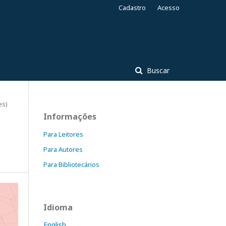
Cadastro
Acesso
Buscar
es)
Informações
Para Leitores
Para Autores
Para Bibliotecários
Idioma
English