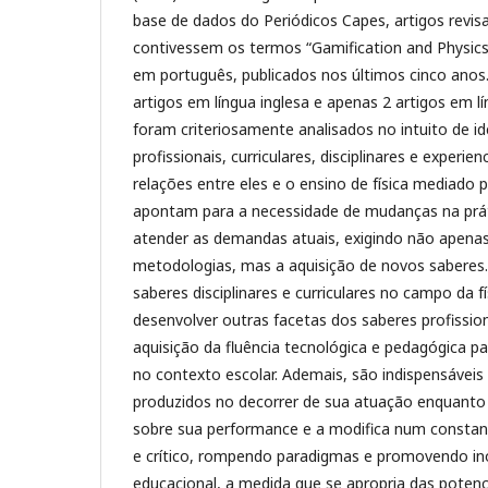
base de dados do Periódicos Capes, artigos revis
contivessem os termos “Gamification and Physics
em português, publicados nos últimos cinco anos
artigos em língua inglesa e apenas 2 artigos em l
foram criteriosamente analisados no intuito de id
profissionais, curriculares, disciplinares e experien
relações entre eles e o ensino de física mediado
apontam para a necessidade de mudanças na prát
atender as demandas atuais, exigindo não apena
metodologias, mas a aquisição de novos saberes
saberes disciplinares e curriculares no campo da fí
desenvolver outras facetas dos saberes profissio
aquisição da fluência tecnológica e pedagógica p
no contexto escolar. Ademais, são indispensáveis 
produzidos no decorrer de sua atuação enquanto 
sobre sua performance e a modifica num consta
e crítico, rompendo paradigmas e promovendo i
educacional, a medida que se apropria das poten