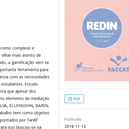
ra como complexo e
 olhar mais atento de
ado, a gamificação vem se
portante ferramenta para
ância com as necessidades
 estudantes. Estudo
onta que apesar dos
omo elemento de mediação
PDF
(SILVA, ELLENSOHN, BARIN,
rabalho tem como objetivo
Publicado
apontados por Tardif
2018-11-12
Para isso buscou-se na