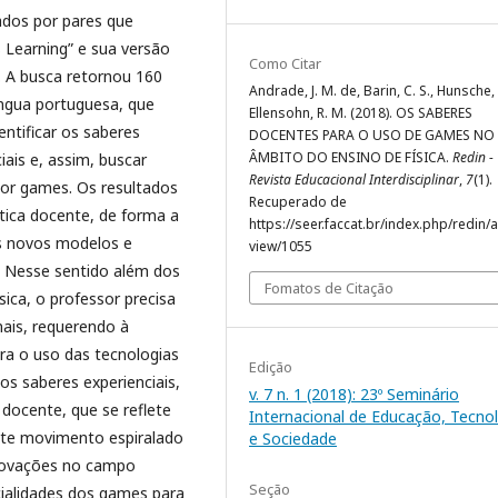
ados por pares que
 Learning” e sua versão
Como Citar
. A busca retornou 160
Andrade, J. M. de, Barin, C. S., Hunsche, 
íngua portuguesa, que
Ellensohn, R. M. (2018). OS SABERES
entificar os saberes
DOCENTES PARA O USO DE GAMES NO
ÂMBITO DO ENSINO DE FÍSICA.
Redin -
ciais e, assim, buscar
Revista Educacional Interdisciplinar
,
7
(1).
 por games. Os resultados
Recuperado de
ica docente, de forma a
https://seer.faccat.br/index.php/redin/ar
s novos modelos e
view/1055
. Nesse sentido além dos
Fomatos de Citação
sica, o professor precisa
nais, requerendo à
ara o uso das tecnologias
Edição
os saberes experienciais,
v. 7 n. 1 (2018): 23º Seminário
docente, que se reflete
Internacional de Educação, Tecno
nte movimento espiralado
e Sociedade
novações no campo
Seção
cialidades dos games para