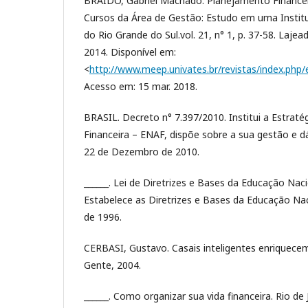
BRAIDO, Gabriel Machado. Planejamento Financei
Cursos da Área de Gestão: Estudo em uma Institu
do Rio Grande do Sul.vol. 21, n° 1, p. 37-58. Laje
2014. Disponível em:
<
http://www.meep.univates.br/revistas/index.php
Acesso em: 15 mar. 2018.
BRASIL. Decreto n° 7.397/2010. Institui a Estrat
Financeira – ENAF, dispõe sobre a sua gestão e d
22 de Dezembro de 2010.
______. Lei de Diretrizes e Bases da Educação Nac
Estabelece as Diretrizes e Bases da Educação Na
de 1996.
CERBASI, Gustavo. Casais inteligentes enriquecem
Gente, 2004.
______. Como organizar sua vida financeira. Rio de 