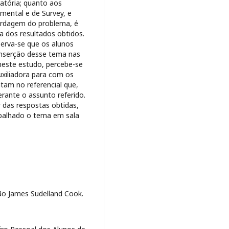
atória; quanto aos
mental e de Survey, e
rdagem do problema, é
va dos resultados obtidos.
serva-se que os alunos
inserção desse tema nas
neste estudo, percebe-se
xiliadora para com os
tam no referencial que,
rante o assunto referido.
 das respostas obtidas,
abalhado o tema em sala
ão James Sudelland Cook.