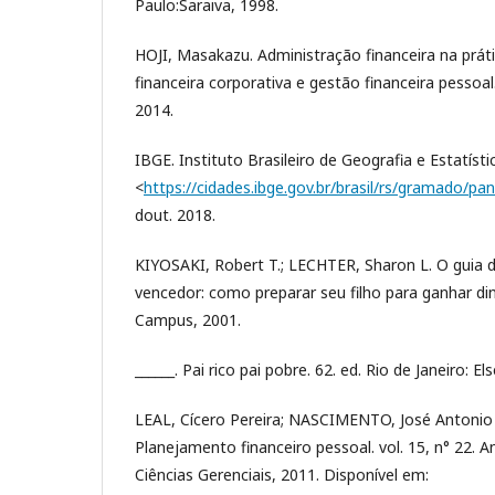
Paulo:Saraiva, 1998.
HOJI, Masakazu. Administração financeira na prát
financeira corporativa e gestão financeira pessoal.
2014.
IBGE. Instituto Brasileiro de Geografia e Estatísti
<
https://cidades.ibge.gov.br/brasil/rs/gramado/p
dout. 2018.
KIYOSAKI, Robert T.; LECHTER, Sharon L. O guia do p
vencedor: como preparar seu filho para ganhar dinh
Campus, 2001.
______. Pai rico pai pobre. 62. ed. Rio de Janeiro: Els
LEAL, Cícero Pereira; NASCIMENTO, José Antonio
Planejamento financeiro pessoal. vol. 15, n° 22. 
Ciências Gerenciais, 2011. Disponível em: