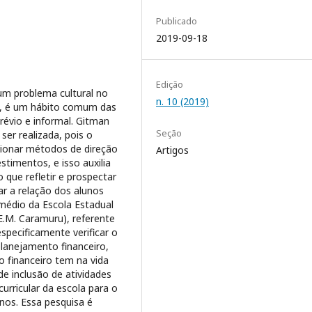
Publicado
2019-09-18
Edição
um problema cultural no
n. 10 (2019)
4), é um hábito comum das
révio e informal. Gitman
Seção
ser realizada, pois o
cionar métodos de direção
Artigos
stimentos, e isso auxilia
 que refletir e prospectar
ar a relação dos alunos
médio da Escola Estadual
.M. Caramuru), referente
specificamente verificar o
lanejamento financeiro,
 financeiro tem na vida
de inclusão de atividades
urricular da escola para o
os. Essa pesquisa é