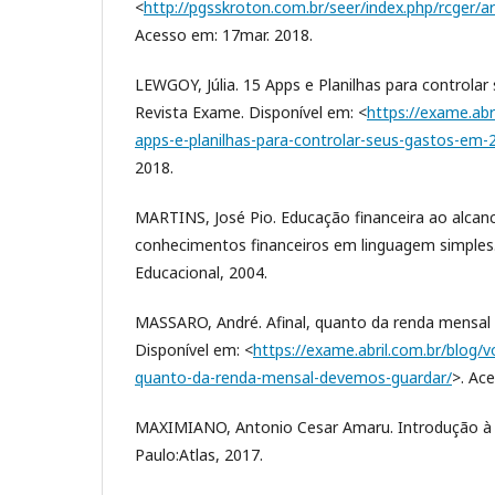
<
http://pgsskroton.com.br/seer/index.php/rcger/ar
Acesso em: 17mar. 2018.
LEWGOY, Júlia. 15 Apps e Planilhas para controla
Revista Exame. Disponível em: <
https://exame.abr
apps-e-planilhas-para-controlar-seus-gastos-em-
2018.
MARTINS, José Pio. Educação financeira ao alcanc
conhecimentos financeiros em linguagem simples
Educacional, 2004.
MASSARO, André. Afinal, quanto da renda mensal
Disponível em: <
https://exame.abril.com.br/blog/v
quanto-da-renda-mensal-devemos-guardar/
>. Ac
MAXIMIANO, Antonio Cesar Amaru. Introdução à A
Paulo:Atlas, 2017.