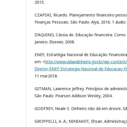
2015.
CZAPSKI, Ricardo. Planejamento financeiro pessoal 
Finanças Pessoais. São Paulo: Alyá, 2016. 1 áudio l
D’AQUINO, Cássia de. Educação financeira. Como e
Janeiro: Elsevier, 2008.
ENEF, Estratégia Nacional de Educação Financeira.
em: <
http://www.vidaedinheiro.gov.br/wp-content
Diretor-ENEF-Estrategia-Nacional-de-Educacao-Fi
11 mar.2018.
GITMAN, Lawrence Jeffrey. Princípios de administra
São Paulo: Pearson Addison Wesley, 2004.
GODFREY, Neale S. Dinheiro não dá em árvore. São
GROPPELLI, A. A.; NIKBAKHT, Ehsan. Administração 