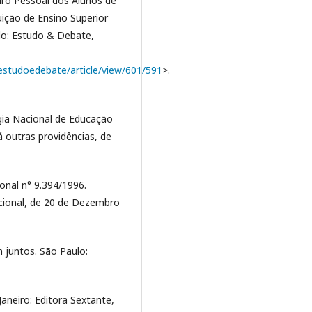
ro Pessoal dos Alunos de
ição de Ensino Superior
ado: Estudo & Debate,
/estudoedebate/article/view/601/591
>.
égia Nacional de Educação
á outras providências, de
ional n° 9.394/1996.
cional, de 20 de Dezembro
 juntos. São Paulo:
Janeiro: Editora Sextante,