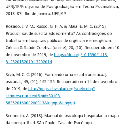
UFRJ/IP/Programa de Pós-graduação em Teoria Psicanalítica,
2018. 87f. Rio de Janeiro: UFRJ/IP.
Rosado, I. V. M., Russo, G. H. A. & Maia, E. M. C. (2015).
Produzir saúde suscita adoecimento? As contradições do
trabalho em hospitais públicos de urgência e emergência.
Ciência & Saúde Coletiva [online], 20, (10). Recuperado em 10
de novembro de 2019, de
https://doi.org/10.1590/1413-
812320152010.13202014
Silva, M. C. C. (2016). Formando uma escuta analítica. J.
psicanal., 49, (91), 145-155. Recuperado em 14 de novembro
de 2019, de
http://pepsic.bvsalud.org/scielo.php?
script=sci_arttext&pid=S0103-
58352016000200013&lng=pt&tlng=pt
Simonetti, A. (2018). Manual de psicologia hospitalar: o mapa
da doença. 8 ed. São Paulo: Casa do Psicólogo.