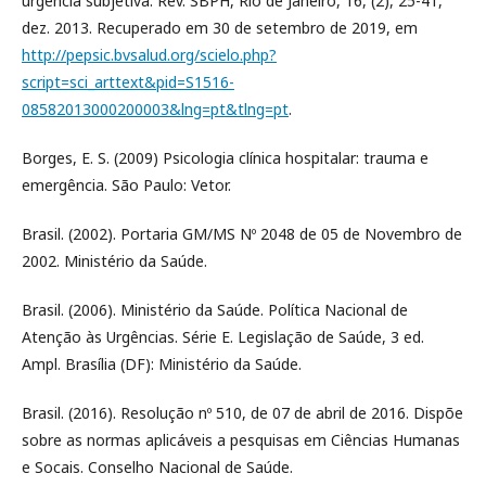
urgência subjetiva. Rev. SBPH, Rio de Janeiro, 16, (2), 25-41,
dez. 2013. Recuperado em 30 de setembro de 2019, em
http://pepsic.bvsalud.org/scielo.php?
script=sci_arttext&pid=S1516-
08582013000200003&lng=pt&tlng=pt
.
Borges, E. S. (2009) Psicologia clínica hospitalar: trauma e
emergência. São Paulo: Vetor.
Brasil. (2002). Portaria GM/MS Nº 2048 de 05 de Novembro de
2002. Ministério da Saúde.
Brasil. (2006). Ministério da Saúde. Política Nacional de
Atenção às Urgências. Série E. Legislação de Saúde, 3 ed.
Ampl. Brasília (DF): Ministério da Saúde.
Brasil. (2016). Resolução nº 510, de 07 de abril de 2016. Dispõe
sobre as normas aplicáveis a pesquisas em Ciências Humanas
e Socais. Conselho Nacional de Saúde.