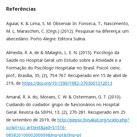
Referências
Aguiar, K. & Lima, S. M. Observar. In: Fonseca, T., Nascimento,
M. L. Maraschim, C. (Orgs.) (2012). Pesquisar na diferença: um
abecedário. Porto Alegre: Editora Sulina.
Almeida, R. A. de & Malagris, L. E. N. (2015). Psicólogo da
Saúde no Hospital Geral: um Estudo sobre a Atividade e a
Formação do Psicólogo Hospitalar no Brasil. Psicol. cienc.
prof., Brasília, 35, (3), 754-767. Recuperado em 15 de abril de
219, de
https://doi.org/10.1590/1982-3703001312013
Amaral, R. A. do, Moraes, C. W. & Ostermann, G. T. (2010).
Cuidando do cuidador: grupo de funcionários no Hospital
Geral. Revista da SBPH, 13, (2), 270-281. Recuperado em 25
de setembro de 2019, de
http://pepsic.bvsalud.org/scielo.php?
script=sci_arttext&pid=S1516-
08582010000200009&lng=pt&tlng=pt