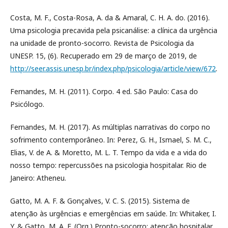
Costa, M. F., Costa-Rosa, A. da & Amaral, C. H. A. do. (2016).
Uma psicologia precavida pela psicanálise: a clínica da urgência
na unidade de pronto-socorro. Revista de Psicologia da
UNESP. 15, (6). Recuperado em 29 de março de 2019, de
http://seer.assis.unesp.br/index.php/psicologia/article/view/672
.
Fernandes, M. H. (2011). Corpo. 4 ed. São Paulo: Casa do
Psicólogo.
Fernandes, M. H. (2017). As múltiplas narrativas do corpo no
sofrimento contemporâneo. In: Perez, G. H., Ismael, S. M. C.,
Elias, V. de A. & Moretto, M. L. T. Tempo da vida e a vida do
nosso tempo: repercussões na psicologia hospitalar. Rio de
Janeiro: Atheneu.
Gatto, M. A. F. & Gonçalves, V. C. S. (2015). Sistema de
atenção às urgências e emergências em saúde. In: Whitaker, I.
Y. & Gatto, M. A. F. (Org.) Pronto-socorro: atenção hospitalar