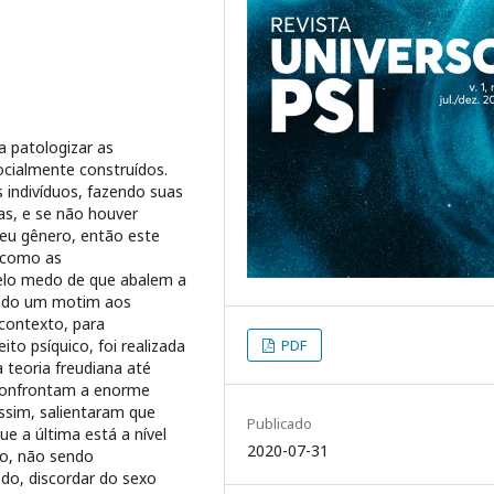
a patologizar as
ocialmente construídos.
s indivíduos, fazendo suas
as, e se não houver
seu gênero, então este
, como as
pelo medo de que abalem a
ando um motim aos
contexto, para
to psíquico, foi realizada
PDF
a teoria freudiana até
 confrontam a enorme
Assim, salientaram que
Publicado
ue a última está a nível
2020-07-31
ro, não sendo
do, discordar do sexo