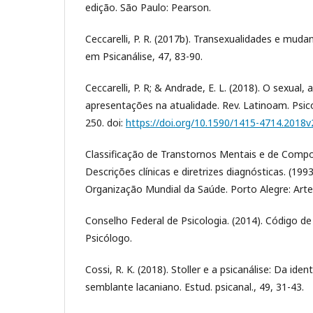
edição. São Paulo: Pearson.
Ceccarelli, P. R. (2017b). Transexualidades e muda
em Psicanálise, 47, 83-90.
Ceccarelli, P. R; & Andrade, E. L. (2018). O sexual,
apresentações na atualidade. Rev. Latinoam. Psico
250. doi:
https://doi.org/10.1590/1415-4714.2018
Classificação de Transtornos Mentais e de Comp
Descrições clínicas e diretrizes diagnósticas. (19
Organização Mundial da Saúde. Porto Alegre: Art
Conselho Federal de Psicologia. (2014). Código de 
Psicólogo.
Cossi, R. K. (2018). Stoller e a psicanálise: Da id
semblante lacaniano. Estud. psicanal., 49, 31-43.