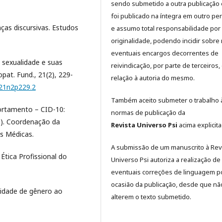
sendo submetido a outra publicação 
foi publicado na íntegra em outro per
nças discursivas. Estudos
e assumo total responsabilidade por
originalidade, podendo incidir sobre
eventuais encargos decorrentes de
 a sexualidade e suas
reivindicação, por parte de terceiros
pat. Fund., 21(2), 229-
relação à autoria do mesmo.
v21n2p229.2
Também aceito submeter o trabalho 
ortamento – CID-10:
normas de publicação da
93). Coordenação da
Revista Universo Psi
acima explicita
es Médicas.
A submissão de um manuscrito à Rev
Ética Profissional do
Universo Psi autoriza a realização de
eventuais correções de linguagem p
ocasião da publicação, desde que nã
entidade de gênero ao
alterem o texto submetido.