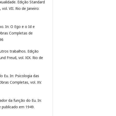
exualidade. Edição Standard
ol. VII. Rio de Janeiro:
o. In: O Ego e o Id e
 Obras Completas de
96
outros trabalhos. Edição
d Freud, vol. XIX. Rio de
o Eu. In: Psicologia das
Obras Completas, vol. XV.
ador da função do Eu. In:
te publicado em 1949.