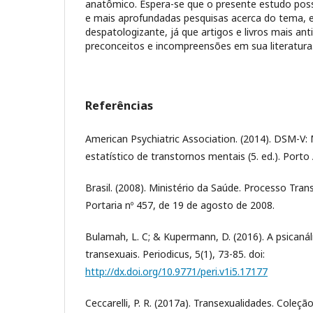
anatômico. Espera-se que o presente estudo poss
e mais aprofundadas pesquisas acerca do tema, e
despatologizante, já que artigos e livros mais a
preconceitos e incompreensões em sua literatura
Referências
American Psychiatric Association. (2014). DSM-V:
estatístico de transtornos mentais (5. ed.). Porto
Brasil. (2008). Ministério da Saúde. Processo Tran
Portaria nº 457, de 19 de agosto de 2008.
Bulamah, L. C; & Kupermann, D. (2016). A psicanáli
transexuais. Periodicus, 5(1), 73-85. doi:
http://dx.doi.org/10.9771/peri.v1i5.17177
Ceccarelli, P. R. (2017a). Transexualidades. Coleção 