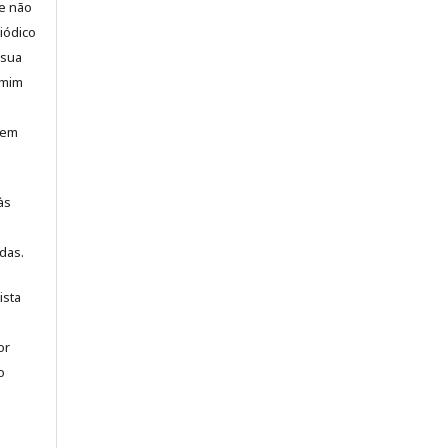
e não
iódico
 sua
 mim
, em
às
das.
ista
or
o