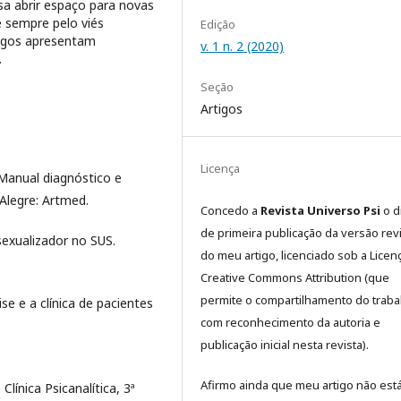
a abrir espaço para novas
 sempre pelo viés
Edição
ntigos apresentam
v. 1 n. 2 (2020)
.
Seção
Artigos
Licença
 Manual diagnóstico e
 Alegre: Artmed.
Concedo a
Revista Universo Psi
o d
de primeira publicação da versão rev
sexualizador no SUS.
do meu artigo, licenciado sob a Licen
Creative Commons Attribution (que
permite o compartilhamento do traba
se e a clínica de pacientes
com reconhecimento da autoria e
publicação inicial nesta revista).
Afirmo ainda que meu artigo não est
Clínica Psicanalítica, 3ª