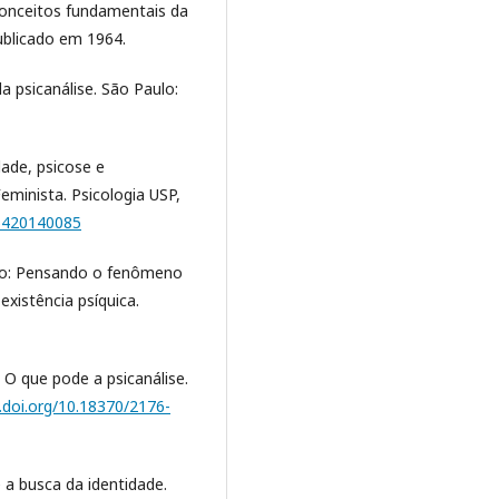
 conceitos fundamentais da
publicado em 1964.
 da psicanálise. São Paulo:
idade, psicose e
Feminista. Psicologia USP,
56420140085
ino: Pensando o fenômeno
existência psíquica.
 O que pode a psicanálise.
x.doi.org/10.18370/2176-
e a busca da identidade.