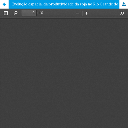
Evolução espacial da produtividade da soja no Rio Grande do Sul