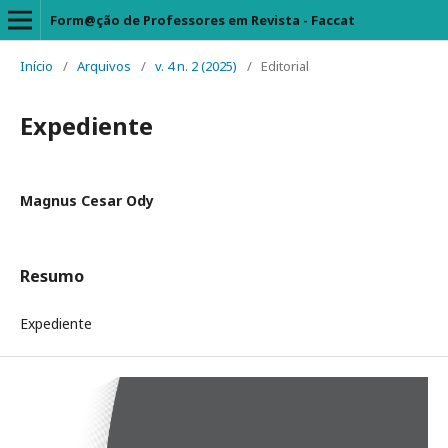
Form@ção de Professores em Revista - Faccat
Início
/
Arquivos
/
v. 4 n. 2 (2025)
/
Editorial
Expediente
Magnus Cesar Ody
Resumo
Expediente