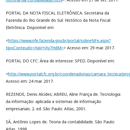
PORTAL DA NOTA FISCAL ELETRÔNICA. Secretária da
Fazenda do Rio Grande do Sul: Histórico da Nota Fiscal
Eletrônica. Disponível em:
<
https://www.nfe.fazenda.gov.br/portal/sobreNFe.aspx?
tipoConteudo=HaV+iXy7HdM=
> Acesso em: 29 mar. 2017.
PORTAL DO CFC: Área de interesse: SPED. Disponível em:
<
http://www.portalcfc.org.br/coordenadorias/camara_tecnica/pro
Acesso em: 24 mar. 2017.
REZENDE, Denis Alcides; ABREU, Aline França de. Tecnologia
da informação: aplicada a sistemas de informação
empresariais. 2. ed. São Paulo: Atlas, 2001.
SÁ, Antônio Lopes de. Teoria da contabilidade. São Paulo:
Atlas, 1998.