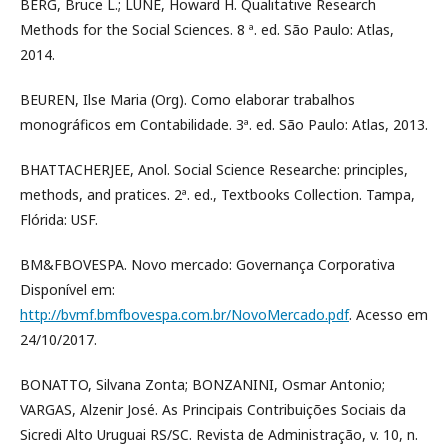
BERG, Bruce L.; LUNE, Howard H. Qualitative Research
Methods for the Social Sciences. 8 ª. ed. São Paulo: Atlas,
2014.
BEUREN, Ilse Maria (Org). Como elaborar trabalhos
monográficos em Contabilidade. 3ª. ed. São Paulo: Atlas, 2013.
BHATTACHERJEE, Anol. Social Science Researche: principles,
methods, and pratices. 2ª. ed., Textbooks Collection. Tampa,
Flórida: USF.
BM&FBOVESPA. Novo mercado: Governança Corporativa
Disponível em:
http://bvmf.bmfbovespa.com.br/NovoMercado.pdf
. Acesso em
24/10/2017.
BONATTO, Silvana Zonta; BONZANINI, Osmar Antonio;
VARGAS, Alzenir José. As Principais Contribuições Sociais da
Sicredi Alto Uruguai RS/SC. Revista de Administração, v. 10, n.